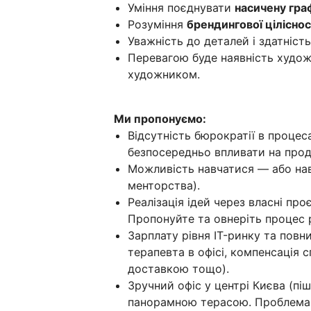
Уміння поєднувати
насичену гра
Розуміння
брендингової ціліснос
Уважність до деталей і здатніст
Перевагою буде наявність художн
художником.
Ми пропонуємо:
Відсутність бюрократії в процес
безпосередньо впливати на прод
Можливість навчатися — або нав
менторства).
Реалізація ідей через власні пр
Пропонуйте та овнеріть процес р
Зарплату рівня IT-ринку та повн
терапевта в офісі, компенсація с
доставкою тощо).
Зручний офіс у центрі Києва (піш
панорамною терасою. Проблема 