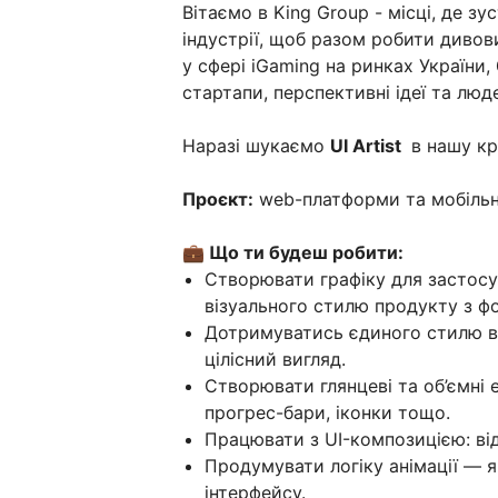
Вітаємо в King Group - місці, де зу
індустрії, щоб разом робити диво
у сфері iGaming на ринках України,
стартапи, перспективні ідеї та люд
Наразі шукаємо
UI Artist
в нашу кр
Проєкт:
web-платформи та мобільні 
💼 Що ти будеш робити:
Створювати графіку для застосу
візуального стилю продукту з ф
Дотримуватись єдиного стилю в 
цілісний вигляд.
Створювати глянцеві та об’ємні 
прогрес-бари, іконки тощо.
Працювати з UI-композицією: відс
Продумувати логіку анімації — я
інтерфейсу.