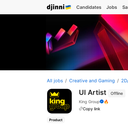
Candidates
Jobs
Sa
All jobs
Creative and Gaming
2D/
UI Artist
Offline
King Group
🔥
Copy link
Product