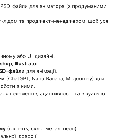
і PSD-файли для аніматора (з продуманими
рт-лідом та проджект-менеджером, щоб усе
.
чному або UI-дизайні.
oshop
,
Illustrator
.
PSD-файли
для анімації.
ми
(ChatGPT, Nano Banana, Midjourney) для
роботи з ними.
архії елементів, адаптивності та візуальної
єму
(глянець, скло, метал, неон).
альної ієрархії.