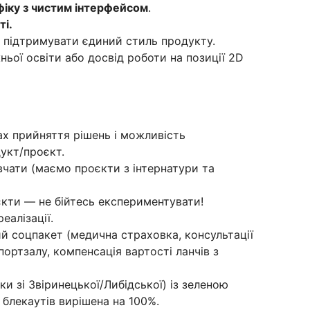
фіку з чистим інтерфейсом
.
ті.
ь підтримувати єдиний стиль продукту.
ьої освіти або досвід роботи на позиції 2D
ах прийняття рішень і можливість
укт/проєкт.
чати (маємо проєкти з інтернатури та
оєкти — не бійтесь експериментувати!
еалізації.
ий соцпакет (медична страховка, консультації
портзалу, компенсація вартості ланчів з
ки зі Звіринецької/Либідської) із зеленою
блекаутів вирішена на 100%.