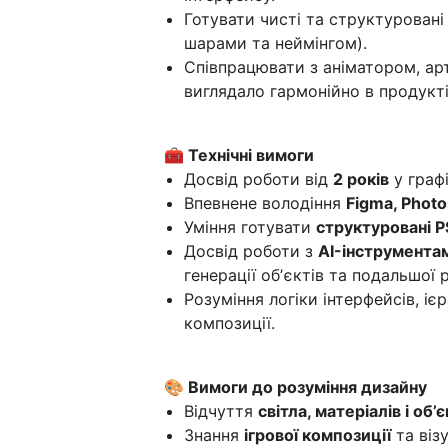
Готувати чисті та структурован
шарами та неймінгом).
Співпрацювати з аніматором, а
виглядало гармонійно в продукті
🧰 Технічні вимоги
Досвід роботи від
2 років
у графі
Впевнене володіння
Figma, Phot
Уміння готувати
структуровані 
Досвід роботи з
AI-інструмента
генерації обʼєктів та подальшої 
Розуміння логіки інтерфейсів, ієр
композиції.
🎨 Вимоги до розуміння дизайну
Відчуття
світла, матеріалів і об’
Знання
ігрової композиції
та візу