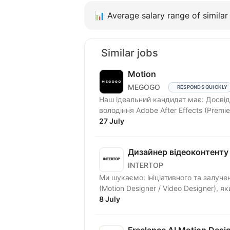
📊
Average salary range of similar 
Similar jobs
Motion
MEGOGO
RESPONDS QUICKLY
Наш ідеальний кандидат має: Досвід 
володіння Adobe After Effects (Premiere
27 July
Дизайнер відеоконтенту (
INTERTOP
Ми шукаємо: ініціативного та залуче
(Motion Designer / Video Designer), я
8 July
Freelance AI Motion Desi