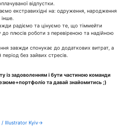
оплачуваної відпустки.
даємо екстравихідні на: одруження, народження
 інше.
жди радіємо та цінуємо те, що тіммейти
у до плюсів роботи з перевіреною та надійною
ння завжди спонукає до додаткових витрат, а
період без зайвих стресів.
у із задоволенням і бути частиною команди
резюме+портфоліо та давай знайомитись ;)
/ Illustrator Kyiv→