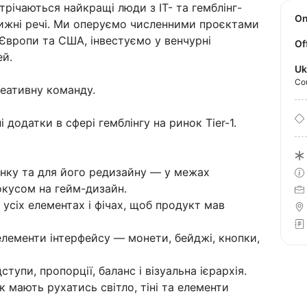
стрічаються найкращі люди з IT- та гемблінг-
O
вижні речі. Ми оперуємо численними проєктами
 Європи та США, інвестуємо у венчурні
Of
ей.
Uk
Co
еативну команду.
додатки в сфері гемблінгу на ринок Tier-1.
нку та для його редизайну — у межах
окусом на гейм-дизайн.
усіх елементах і фічах, щоб продукт мав
елементи інтерфейсу — монети, бейджі, кнопки,
тупи, пропорції, баланс і візуальна ієрархія.
к мають рухатись світло, тіні та елементи