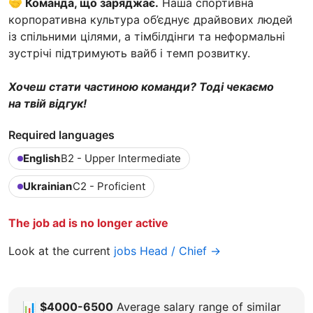
🤝 Команда, що заряджає.
Наша спортивна
корпоративна культура об’єднує драйвових людей
із спільними цілями, а тімбілдінги та неформальні
зустрічі підтримують вайб і темп розвитку.
Хочеш стати частиною команди? Тоді чекаємо
на твій відгук!
Required languages
English
B2 - Upper Intermediate
Ukrainian
C2 - Proficient
The job ad is no longer active
Look at the current
jobs Head / Chief →
📊
$4000-6500
Average salary range of similar