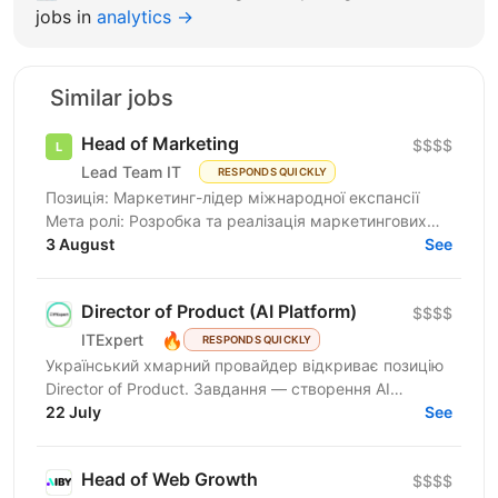
jobs in
analytics →
Similar jobs
Head of Marketing
$$$$
Lead Team IT
RESPONDS QUICKLY
Позиція: Маркетинг-лідер міжнародної експансії
Мета ролі: Розробка та реалізація маркетингових
стратегій для глобального розвитку бренду у
3 August
See
преміальному...
Director of Product (AI Platform)
$$$$
🔥
ITExpert
RESPONDS QUICKLY
Український хмарний провайдер відкриває позицію
Director of Product. Завдання — створення AI
Platform. Це комплексна екосистема за моделлю
22 July
See
European AI...
Head of Web Growth
$$$$