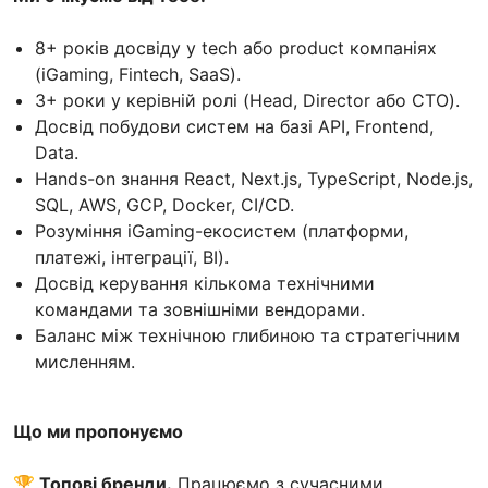
8+ років досвіду у tech або product компаніях
(iGaming, Fintech, SaaS).
3+ роки у керівній ролі (Head, Director або CTO).
Досвід побудови систем на базі API, Frontend,
Data.
Hands-on знання React, Next.js, TypeScript, Node.js,
SQL, AWS, GCP, Docker, CI/CD.
Розуміння iGaming-екосистем (платформи,
платежі, інтеграції, BI).
Досвід керування кількома технічними
командами та зовнішніми вендорами.
Баланс між технічною глибиною та стратегічним
мисленням.
Що ми пропонуємо
🏆 Топові бренди.
Працюємо з сучасними