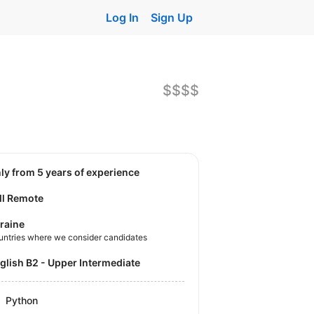
Log In
Sign Up
$$$$
nly from 5 years of experience
ll Remote
raine
untries where we consider candidates
nglish B2 - Upper Intermediate
Python