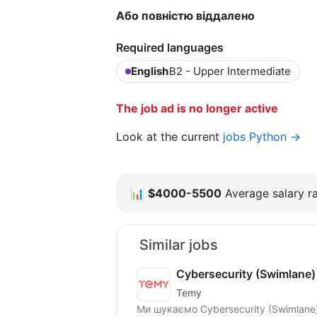
Або повністю віддалено
Required languages
English
B2 - Upper Intermediate
The job ad is no longer active
Look at the current
jobs Python →
📊
$4000-5500
Average salary ra
Similar jobs
Cybersecurity (Swimlane)
Temy
Ми шукаємо Cybersecurity (Swimlane)