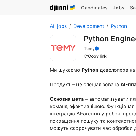
Candidates
Jobs
Sa
All jobs
Development
Python
Python Engin
Temy
Copy link
Ми шукаємо
Python
девелопера на 
Продукт – це спеціалізована
AI-пл
Основна мета
– автоматизувати кл
команд ефективнішою. Функціонал 
інтеграцію AI-агентів у робочі про
покращення пошуку та контекстног
можуть скорочувати час обробки д