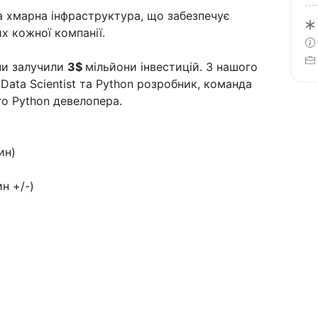
 хмарна інфраструктура, що забезпечує
х кожної компанії.
ни залучили
3$
мільйони інвестицій. З нашого
Data Scientist та Python розробник, команда
о Python девелопера.
ин)
)
н +/-)