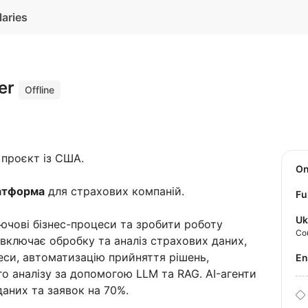
laries
eer
Offline
проєкт із США.
O
атформа
для страхових компаній.
Fu
Uk
ючові бізнес-процеси та зробити роботу
Co
включає обробку та аналіз страхових даних,
цеси, автоматизацію прийняття рішень,
E
о аналізу за допомогою LLM та RAG. AI-агенти
аних та заявок на 70%.