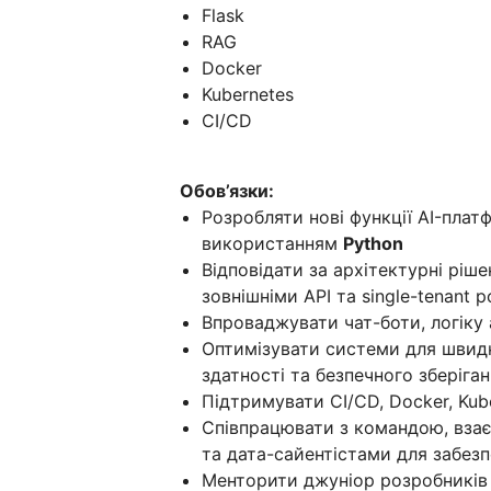
Flask
RAG
Docker
Kubernetes
CI/CD
Обов’язки:
Розробляти нові функції AI-плат
використанням
Python
Відповідати за архітектурні ріше
зовнішніми API та single-tenant 
Впроваджувати чат-боти, логіку 
Оптимізувати системи для швидк
здатності та безпечного зберіган
Підтримувати CI/CD, Docker, Kub
Співпрацювати з командою, вза
та дата-сайентістами для забез
Менторити джуніор розробників