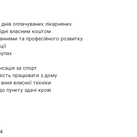
0 днів оплачуваних лікарняних
ідні власним коштом
наннями та професійного розвитку
ції
рупах
сація за спорт
вість працювати з дому
ання власної техніки
до пункту здачі крові
24