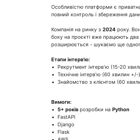
Особливістю платформи є приватна
повний контроль і збереження дани
Компанія на ринку з
2024
року. Во
боку на проєкті вже працюють два 
розширюється - шукаємо ще одног
Етапи інтерв'ю:
Рекрутмент інтерв'ю (15-20 хвил
Технічне інтерв'ю (60 хвилин +/-
Знайомство з клієнтом (60 хвили
Вимоги:
5+ років
розробки на
Python
FastAPI
Django
Flask
AWS