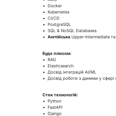
Docker
Kubernetes
CI/CD
PostgreSQL
SQL & NoSQL Databases
Англійська
Upper-Intermediate
та
Буде плюсом:
RAG
Elasticsearch
Досвід інтеграцій AI/ML
Досвід роботи з даними у сфері 
Стек технологій:
Python
FastAPI
Django