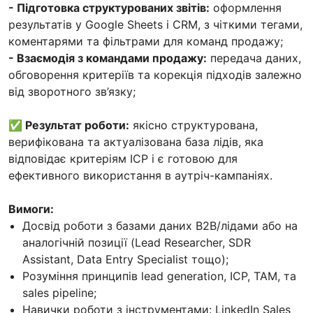
- Підготовка структурованих звітів:
оформлення
результатів у Google Sheets і CRM, з чіткими тегами,
коментарями та фільтрами для команд продажу;
- Взаємодія з командами продажу:
передача даних,
обговорення критеріїв та корекція підходів залежно
від зворотного зв’язку;
✅
Результат роботи:
якісно структурована,
верифікована та актуалізована база лідів, яка
відповідає критеріям ICP і є готовою для
ефективного використання в аутріч-кампаніях.
Вимоги:
Досвід роботи з базами даних B2B/лідами або на
аналогічній позиції (Lead Researcher, SDR
Assistant, Data Entry Specialist тощо);
Розуміння принципів lead generation, ICP, TAM, та
sales pipeline;
Навички роботи з інструментами: LinkedIn Sales