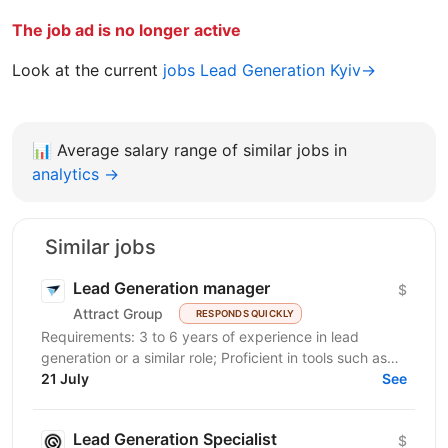
The job ad is no longer active
Look at the current
jobs Lead Generation Kyiv→
📊
Average salary range of similar jobs in
analytics →
Similar jobs
Lead Generation manager
$
Attract Group
RESPONDS QUICKLY
Requirements: 3 to 6 years of experience in lead
generation or a similar role; Proficient in tools such as
LinkedIn, LinkedIn Sales Navigator, IncIn, and...
21 July
See
Lead Generation Specialist
$