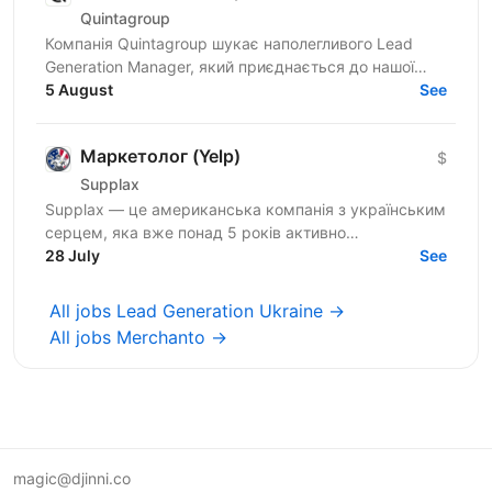
Quintagroup
Компанія Quintagroup шукає наполегливого Lead
Generation Manager, який приєднається до нашої
команди. На цій посаді ви будете відігравати
5 August
See
ключову роль у...
Маркетолог (Yelp)
$
Supplax
Supplax — це американська компанія з українським
серцем, яка вже понад 5 років активно
розвивається на ринку. Ми виконуємо роль
28 July
See
віддаленого бек-офісу для...
All jobs Lead Generation Ukraine →
All jobs Merchanto →
magic@djinni.co