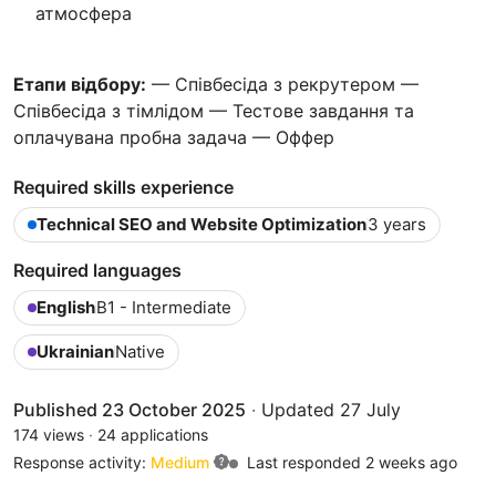
атмосфера
Етапи відбору:
— Співбесіда з рекрутером —
Співбесіда з тімлідом — Тестове завдання та
оплачувана пробна задача — Оффер
Required skills experience
Technical SEO and Website Optimization
3 years
Required languages
English
B1 - Intermediate
Ukrainian
Native
Published 23 October 2025
·
Updated 27 July
174 views
·
24 applications
Response activity:
Medium
Last responded 2 weeks ago