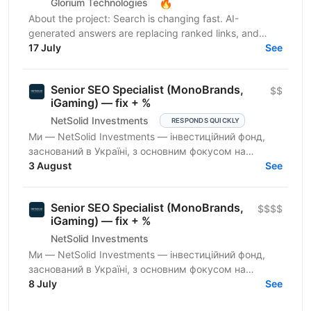
🔥
Glorium Technologies
About the project: Search is changing fast. AI-
generated answers are replacing ranked links, and
brands that aren't visible inside those answers are
17 July
See
simply...
Senior SEO Specialist (MonoBrands,
$$
iGaming) — fix + %
NetSolid Investments
RESPONDS QUICKLY
Ми — NetSolid Investments — інвестиційний фонд,
заснований в Україні, з основним фокусом на
SMART-інвестиції. Наша екосистема — це простір,
3 August
See
де ви зможете...
Senior SEO Specialist (MonoBrands,
$$$$
iGaming) — fix + %
NetSolid Investments
Ми — NetSolid Investments — інвестиційний фонд,
заснований в Україні, з основним фокусом на
SMART-інвестиції. Наша екосистема — це простір,
8 July
See
де ви зможете...