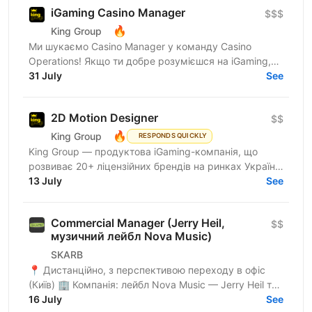
iGaming Casino Manager
$$$
🔥
King Group
Ми шукаємо Casino Manager у команду Casino
Operations! Якщо ти добре розумієшся на iGaming,
вмієш працювати з ігровими провайдерами, любиш
31 July
See
організовувати...
2D Motion Designer
$$
🔥
King Group
RESPONDS QUICKLY
King Group — продуктова iGaming-компанія, що
розвиває 20+ ліцензійних брендів на ринках України
та Tier 1. Більше 1 000 спеціалістів і 4 000 000+...
13 July
See
Commercial Manager (Jerry Heil,
$$
музичний лейбл Nova Music)
SKARB
📍 Дистанційно, з перспективою переходу в офіс
(Київ) 🏢 Компанія: лейбл Nova Music — Jerry Heil та
16 July
інші артисти. 🕤 Зайнятість: повна. 🔎 Про роль Ми...
See