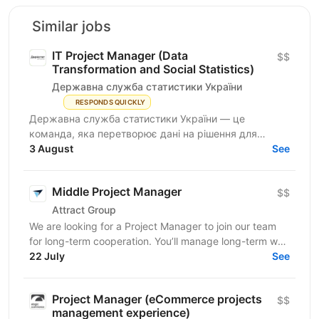
Similar jobs
IT Project Manager (Data
$$
Transformation and Social Statistics)
Державна служба статистики України
RESPONDS QUICKLY
Державна служба статистики України — це
команда, яка перетворює дані на рішення для
розвитку країни. Ми перебуваємо у процесі
3 August
See
цифрової трансформації:...
Middle Project Manager
$$
Attract Group
We are looking for a Project Manager to join our team
for long-term cooperation. You’ll manage long-term web
and mobile development projects for...
22 July
See
Project Manager (eCommerce projects
$$
management experience)