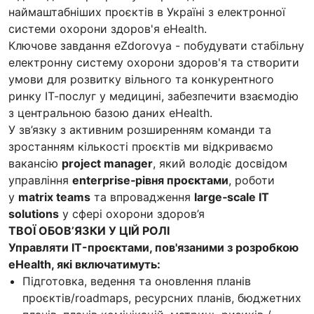
наймаштабніших проєктів в Україні з електронної
системи охорони здоров'я eHealth.
Ключове завдання eZdorovya - побудувати стабільну
електронну систему охорони здоров'я та створити
умови для розвитку вільного та конкурентного
ринку ІТ-послуг у медицині, забезпечити взаємодію
з центральною базою даних eHealth.
У зв’язку з активним розширенням команди та
зростанням кількості проєктів ми відкриваємо
вакансію
project manager
, який володіє досвідом
управління
enterprise‑рівня проєктами
, роботи
у
matrix teams
та впровадження
large‑scale IT
solutions
у сфері охорони здоров’я
ТВОЇ ОБОВ’ЯЗКИ У ЦІЙ РОЛІ
Управляти IT-проєктами, пов'язаними з розробкою
eHealth, які включатимуть:
Підготовка, ведення та оновлення планів
проєктів/roadmaps, ресурсних планів, бюджетних