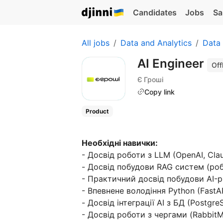
Candidates
Jobs
Sa
All jobs
Data and Analytics
Data
AI Engineer
Off
Є Гроші
Copy link
Product
Необхідні навички:
- Досвід роботи з LLM (OpenAI, Cla
- Досвід побудови RAG систем (робо
- Практичний досвід побудови AI-р
- Впевнене володіння Python (FastAPI
- Досвід інтеграції AI з БД (Postgre
- Досвід роботи з чергами (Rabbit