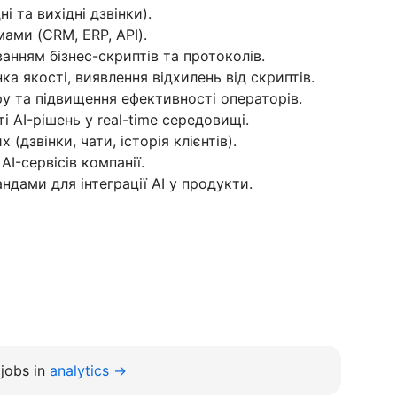
і та вихідні дзвінки).
мами (CRM, ERP, API).
уванням бізнес-скриптів та протоколів.
нка якості, виявлення відхилень від скриптів.
у та підвищення ефективності операторів.
ті AI-рішень у real-time середовищі.
(дзвінки, чати, історія клієнтів).
AI-сервісів компанії.
ндами для інтеграції AI у продукти.
jobs in
analytics →