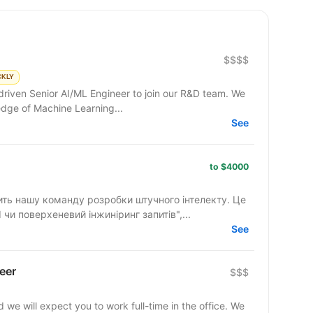
$$$$
CKLY
riven Senior AI/ML Engineer to join our R&D team. We
edge of Machine Learning...
See
to $4000
лить нашу команду розробки штучного інтелекту. Це
чи поверхеневий інжиніринг запитів",...
See
eer
$$$
d we will expect you to work full-time in the office. We