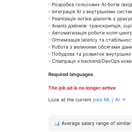
- Розробка голосових AI-ботів (вхідн
- Інтеграція AI з внутрішніми систе
- Реалізація логіки діалогів з урах
- Аналіз дзвінків: транскрипція, оці
- Автоматизація роботи колл-центр
- Оптимізація latency та стабільнос
- Робота з великими обсягами даних 
- Побудова та розвиток внутрішніх 
- Співпраця з backend/DevOps кома
Required languages
The job ad is no longer active
Look at the current
jobs ML / AI →
📊
Average salary range of similar 