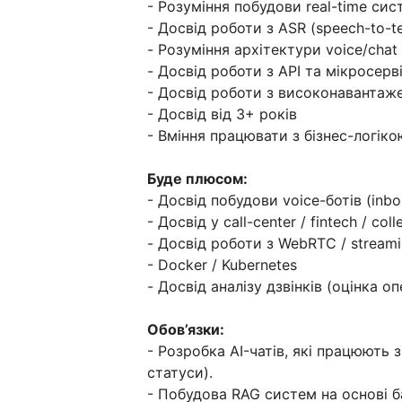
- Розуміння побудови real-time сис
- Досвід роботи з ASR (speech-to-te
- Розуміння архітектури voice/chat 
- Досвід роботи з API та мікросер
- Досвід роботи з високонаванта
- Досвід від 3+ років
- Вміння працювати з бізнес-логік
Буде плюсом:
- Досвід побудови voice-ботів (inb
- Досвід у call-center / fintech / coll
- Досвід роботи з WebRTC / stream
- Docker / Kubernetes
- Досвід аналізу дзвінків (оцінка о
Обов’язки:
- Розробка AI-чатів, які працюють 
статуси).
- Побудова RAG систем на основі ба