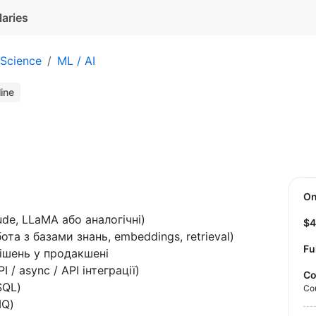
laries
 Science
ML / AI
line
O
ude, LLaMA або аналогічні)
$
та з базами знань, embeddings, retrieval)
Fu
ішень у продакшені
 / async / API інтеграції)
Co
SQL)
Co
MQ)