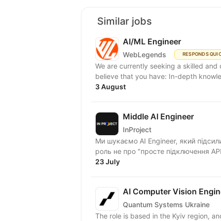
Similar jobs
AI/ML Engineer
WebLegends
RESPONDS QUI
We are currently seeking a skilled and d
believe that you have: In-depth knowl
3 August
Middle AI Engineer
InProject
Ми шукаємо AI Engineer, який підси
роль не про "просте підключення APІ 
23 July
AI Computer Vision Engin
Quantum Systems Ukraine
The role is based in the Kyiv region, an