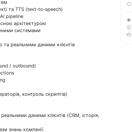
тем
xt) та TTS (text-to-speech)
AI pipeline
вісною архітектурою
женими системами
ою та реальними даними клієнтів
ound / outbound)
ections
ing
ператорів, контроль скриптів)
з реальними даними клієнтів (CRM, історія,
зи знань компанії.