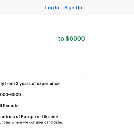
Log In
Sign Up
to $6000
nly from 3 years of experience
4000-6000
ll Remote
untries of Europe or Ukraine
untries where we consider candidates