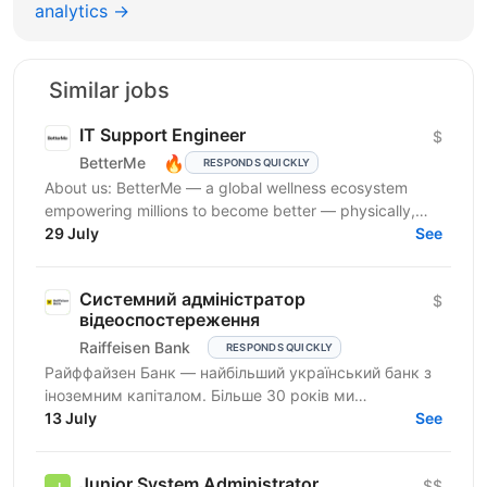
analytics →
Similar jobs
IT Support Engineer
$
🔥
BetterMe
RESPONDS QUICKLY
About us: BetterMe — a global wellness ecosystem
empowering millions to become better — physically,
mentally, and emotionally. We build what makes
29 July
See
people...
Системний адміністратор
$
відеоспостереження
Raiffeisen Bank
RESPONDS QUICKLY
Райффайзен Банк — найбільший український банк з
іноземним капіталом. Більше 30 років ми
створюємо та вибудовуємо банківську систему
13 July
See
нашої держави. У Райфі...
Junior System Administrator
$$