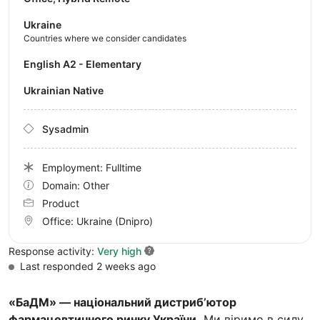
Ukraine
Countries where we consider candidates
English A2 - Elementary
Ukrainian Native
Sysadmin
Employment: Fulltime
Domain: Other
Product
Office:
Ukraine
(Dnipro)
Response activity:
Very high
Last responded 2 weeks ago
«БаДМ» — національний дистриб’ютор
фармацевтичного ринку України.
Ми віримо в силу