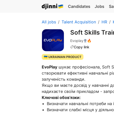
Candidates
Jobs
Sa
All jobs
Talent Acquisition
HR
Soft Skills Tra
Evoplay
🔥
Copy link
🇺🇦 UKRAINIAN PRODUCT
EvoPlay
шукає професіонала, Soft Sk
створювати ефективні навчальні рі
залученість команди.
Якщо ви маєте досвід у навчанні д
надихаєте своїм прикладом - запр
Ключові обов’язки:
Визначати навчальні потреби на 
Визначати слабкі місця у діяльно