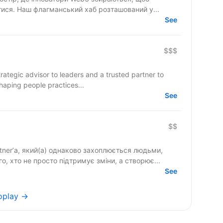
тися. Наш флагманський хаб розташований у...
See
$$$
trategic advisor to leaders and a trusted partner to
shaping people practices...
See
$$
er’а, який(а) однаково захоплюється людьми,
, хто не просто підтримує зміни, а створює...
See
voplay →