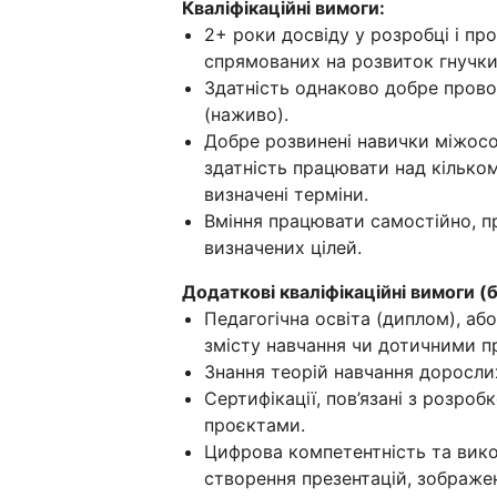
Кваліфікаційні вимоги:
2+ роки досвіду у розробці і про
спрямованих на розвиток гнучких 
Здатність однаково добре прово
(наживо).
Добре розвинені навички міжособ
здатність працювати над кілько
визначені терміни.
Вміння працювати самостійно, пр
визначених цілей.
Додаткові кваліфікаційні вимоги (
Педагогічна освіта (диплом), аб
змісту навчання чи дотичними 
Знання теорій навчання дорослих
Сертифікації, пов’язані з розроб
проєктами.
Цифрова компетентність та вик
створення презентацій, зображен