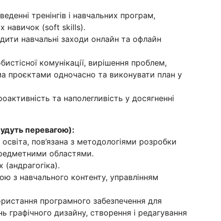
веденні тренінгів і навчальних програм,
навичок (soft skills).
дити навчальні заходи онлайн та офлайн
истісної комунікації, вирішення проблем,
ма проєктами одночасно та виконувати план у
оактивність та наполегливість у досягненні
будуть перевагою):
о освіта, пов’язана з методологіями розробки
предметними областями.
 (андрагогіка).
кою з навчального контенту, управлінням
ористання програмного забезпечення для
ь графічного дизайну, створення і редагування