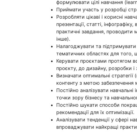
формулювати цілі навчання (learni
Приймати участь у розробці страт
Розробляти цікаві і корисні навча
презентації, статті, інфографіку, 
практичні завдання, проводити м
інше).
Налагоджувати та підтримувати
тематичних областях для того, 
Керувати проєктами протягом вс
проєкту, до дизайну, розробки і
Визначати оптимальні стратегії 
контенту з метою забезпечення м
Постійно аналізувати навчальні і
точки зору бізнесу та навчальног
Постійно шукати способи покращ
рекомендації для їх оптимізації.
Аналізувати тенденції у сфері на
впроваджувати найкращі практик