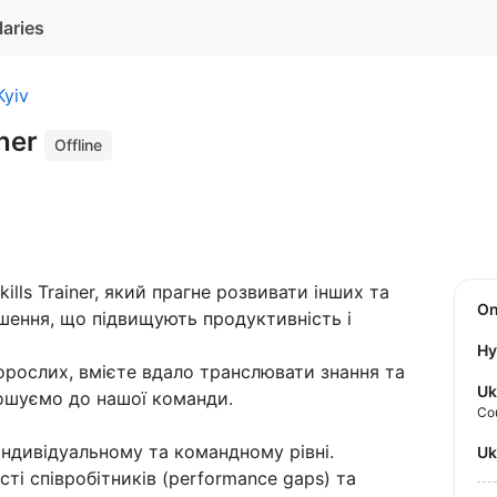
laries
Kyiv
iner
Offline
ills Trainer, який прагне розвивати інших та
O
шення, що підвищують продуктивність і
Hy
орослих, вмієте вдало транслювати знання та
Uk
ошуємо до нашої команди.
Co
індивідуальному та командному рівні.
U
сті співробітників (performance gaps) та