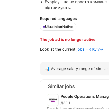
Evoplay - це не просто компанія, 
підтримують.
Required languages
Ukrainian
Native
The job ad is no longer active
Look at the current
jobs HR Kyiv→
📊
Average salary range of similar 
Similar jobs
People Operations Manag
ДЗЕН
Daos Hub — це фізично-цифровий про