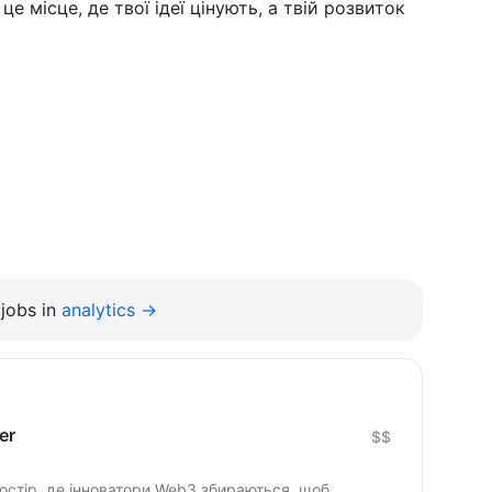
це місце, де твої ідеї цінують, а твій розвиток
jobs in
analytics →
er
$$
стір, де інноватори Web3 збираються, щоб