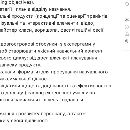
ng objectives).
егії і планів відділу навчання.
льні продукти (концепції та сценарії тренінгів,
візуальні та інтерактивні елементи, відео,
айстер класи, воркшопи, фасилітаційні сесії,
 довгострокові стосунки з експертами у
щоб створювати якісний навчальний контент.
ього циклу: від дослідження і планування
 запуску продукту.
(канали, формати) для просування навчального
аксимальної цінності.
ніціативи щодо їх доцільності та ефективності з
о досвіду (learning experience) учасників.
ення навчальних рішень і надавати
вчання і розвитку персоналу, а також
и у своїй діяльності.