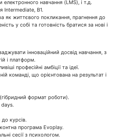
 електронного навчання (LMS), і т.д.
 Intermediate, B1.
ра як життєвого покликання, прагнення до
ність у собі та готовність братися за нові і
аджувати інноваційний досвід навчання, з
ій і платформ.
віші професійні амбіції та ідеї.
ій команді, що орієнтована на результат і
(гібридний формат роботи).
 days.
 до курсів.
сконтна програма Evoplay.
льні сесії з психологом.