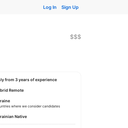
Log In
Sign Up
$$$
nly from 3 years of experience
brid Remote
raine
untries where we consider candidates
krainian Native