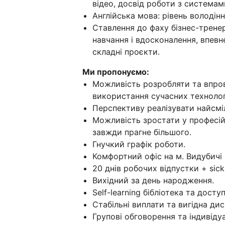
відео, досвід роботи з системами
Англійська мова: рівень володіння
Ставлення до фаху бізнес-трене
навчання і вдосконалення, впевне
складні проєкти.
Ми пропонуємо:
Можливість розробляти та впров
використання сучасних технолог
Перспективу реалізувати найсміли
Можливість зростати у професійн
завжди прагне більшого.
Гнучкий графік роботи.
Комфортний офіс на м. Видубичі 
20 днів робочих відпустки + sick
Вихідний за день народження.
Self-learning бібліотека та доступ
Стабільні виплати та вигідна ди
Групові обговорення та індивідуа