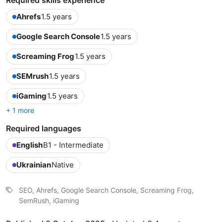
Ahrefs
1.5 years
Google Search Console
1.5 years
Screaming Frog
1.5 years
SEMrush
1.5 years
iGaming
1.5 years
+ 1 more
Required languages
English
B1 - Intermediate
Ukrainian
Native
SEO, Ahrefs, Google Search Console, Screaming Frog,
SemRush, iGaming