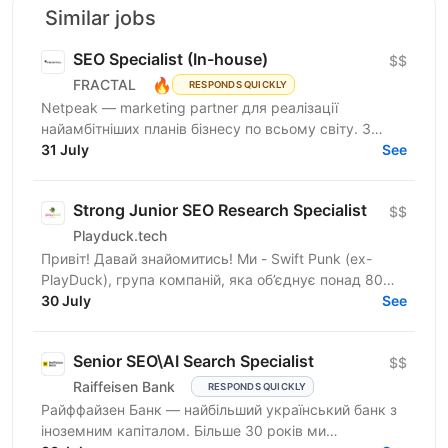
Similar jobs
SEO Specialist (In-house)
$$
🔥
FRACTAL
RESPONDS QUICKLY
Netpeak — marketing partner для реалізації
найамбітніших планів бізнесу по всьому світу. З
Netpeak можна більше. Агенція надає повний спектр
31 July
See
маркетингових...
Strong Junior SEO Research Specialist
$$
Playduck.tech
Привіт! Давай знайомитись! Ми - Swift Punk (ex-
PlayDuck), група компаній, яка об’єднує понад 80
професіоналів у ніші iGaming та розвиває SEO-,
30 July
See
affiliate- і...
Senior SEO\AI Search Specialist
$$
Raiffeisen Bank
RESPONDS QUICKLY
Райффайзен Банк — найбільший український банк з
іноземним капіталом. Більше 30 років ми