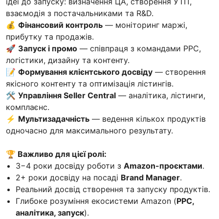
ідеї до запуску: визначення ЦА, створення УТП,
взаємодія з постачальниками та R&D.
💰
Фінансовий контроль
— моніторинг маржі,
прибутку та продажів.
🚀
Запуск і промо
— співпраця з командами PPC,
логістики, дизайну та контенту.
📝
Формування клієнтського досвіду
— створення
якісного контенту та оптимізація лістингів.
🛠
Управління Seller Central
— аналітика, лістинги,
комплаєнс.
⚡
Мультизадачність
— ведення кількох продуктів
одночасно для максимального результату.
🏆 Важливо для цієї ролі:
3−4 роки досвіду роботи з
Amazon-проєктами
.
2+ роки досвіду на посаді
Brand Manager
.
Реальний досвід створення та запуску продуктів.
Глибоке розуміння екосистеми Amazon (
PPC,
аналітика, запуск
).