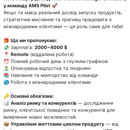
у команду AMS Pilot
🚀
Якщо ти маєш реальний досвід запуску продуктів,
стратегічне мислення та прагнеш працювати з
міжнародними клієнтами — ця роль саме для тебе!
🎁 Що ми пропонуємо:
💸 Зарплата:
2000−4000 $
📍
Remote
(віддалена робота)
⏰ Повний робочий день з гнучким графіком
🏝 Оплачувана відпустка та лікарняні
📚 Навчання та менторство від команди
🌎 Робота з міжнародними клієнтами
🔑 Основні обов’язки:
📊
Аналіз ринку та конкурентів
— дослідження
ринку, клієнтської поведінки та конкурентів для
виявлення нових можливостей.
📦
Управління життєвим циклом продукту
— від