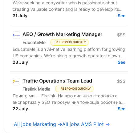
We’re seeking a copywriter who is passionate about
creating valuable content and is ready to develop its
31 July
professional skills in product IT company. If...
See
AEO / Growth Marketing Manager
$$$
EducateMe
RESPONDS QUICKLY
EducateMe is an AI-native learning platform for growing
US companies. We're hiring a growth operator to own a
23 July
new acquisition channel: AI search. You'll...
See
Traffic Operations Team Lead
$$$
Firelink Media
RESPONDS QUICKLY
Привіт, ми — Firelink. Нашою сильною стороною є
експертиза у SEO та розуміння тонкощів роботи на
22 July
різних ринках і нішах. Зараз ми шукаємо Traffic...
See
All jobs Marketing →
All jobs AMS Pilot →