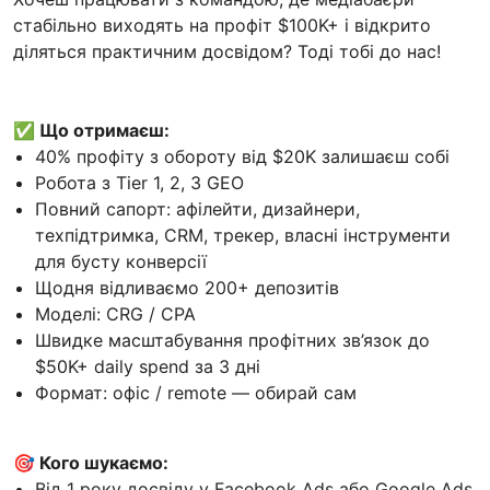
стабільно виходять на профіт $100K+ і відкрито
діляться практичним досвідом? Тоді тобі до нас!
✅ Що отримаєш:
40% профіту з обороту від $20K залишаєш собі
Робота з Tier 1, 2, 3 GEO
Повний сапорт: афілейти, дизайнери,
техпідтримка, CRM, трекер, власні інструменти
для бусту конверсії
Щодня відливаємо 200+ депозитів
Моделі: CRG / CPA
Швидке масштабування профітних зв’язок до
$50K+ daily spend за 3 дні
Формат: офіс / remote — обирай сам
🎯 Кого шукаємо:
Від 1 року досвіду у Facebook Ads або Google Ads