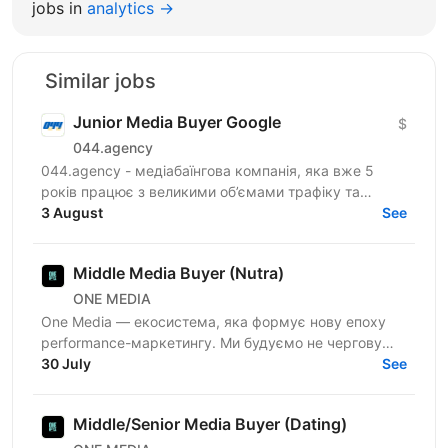
jobs in
analytics →
Similar jobs
Junior Media Buyer Google
$
044.agency
044.agency - медіабаїнгова компанія, яка вже 5
років працює з великими об’ємами трафіку та
топовими оферами ринку. За цей час змогли
3 August
See
побудувати процеси...
Middle Media Buyer (Nutra)
ONE MEDIA
One Media — екосистема, яка формує нову епоху
performance-маркетингу. Ми будуємо не чергову
арбітражну команду — ми створюємо повноцінну
30 July
See
медіа-екосистему,...
Middle/Senior Media Buyer (Dating)