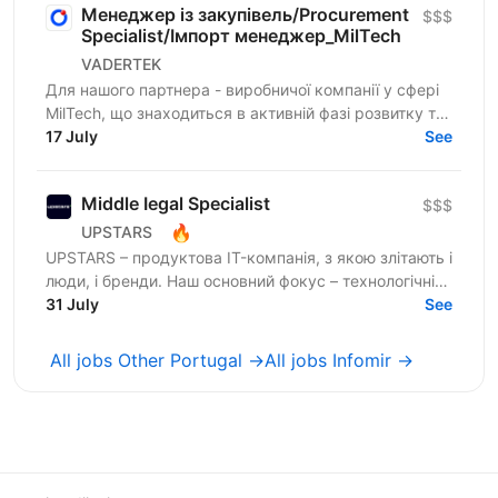
Менеджер із закупівель/Procurement
$$$
Specialist/Імпорт менеджер_MilTech
VADERTEK
Для нашого партнера - виробничої компанії у сфері
MilTech, що знаходиться в активній фазі розвитку та
масштабування в шукаємо майбутнього члена
17 July
See
команди на...
Middle Іegal Specialist
$$$
🔥
UPSTARS
UPSTARS – продуктова IT-компанія, з якою злітають і
люди, і бренди. Наш основний фокус – технологічні
рішення та B2B-послуги для міжнародних клієнтів....
31 July
See
All jobs Other Portugal →
All jobs Infomir →