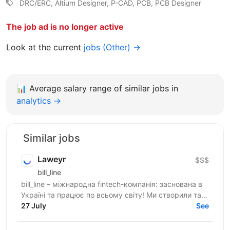
DRC/ERC, Altium Designer, P-CAD, PCB, PCB Designer
The job ad is no longer active
Look at the current
jobs (Other) →
📊
Average salary range of similar jobs in
analytics →
Similar jobs
Laweyr
$$$
bill_line
bill_line – міжнародна fintech-компанія: заснована в
Україні та працює по всьому світу! Ми створили та
розвиваємо платіжну систему для будь-якого
27 July
See
онлайн...