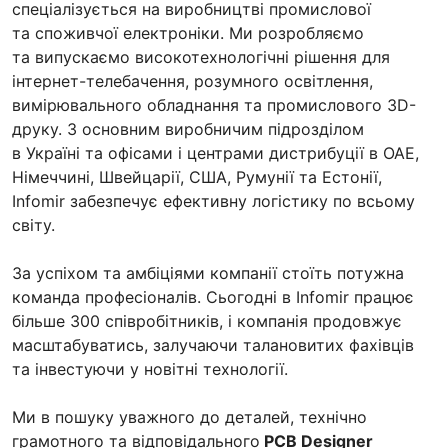
спеціалізується на виробництві промислової
та споживчої електроніки. Ми розробляємо
та випускаємо високотехнологічні рішення для
інтернет-телебачення, розумного освітлення,
вимірювального обладнання та промислового 3D-
друку. З основним виробничим підрозділом
в Україні та офісами і центрами дистрибуції в ОАЕ,
Німеччині, Швейцарії, США, Румунії та Естонії,
Infomir забезпечує ефективну логістику по всьому
світу.
За успіхом та амбіціями компанії стоїть потужна
команда професіоналів. Сьогодні в Infomir працює
більше 300 співробітників, і компанія продовжує
масштабуватись, залучаючи талановитих фахівців
та інвестуючи у новітні технології.
Ми в пошуку уважного до деталей, технічно
грамотного та відповідального
PCB Designer