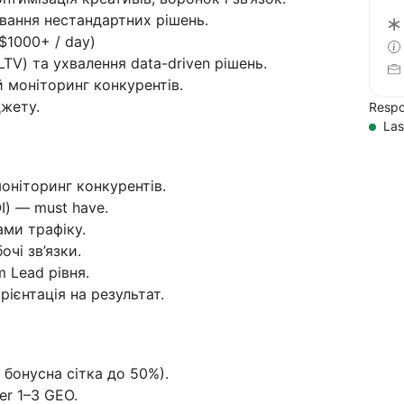
ування нестандартних рішень.
$1000+ / day)
LTV) та ухвалення data-driven рішень.
 моніторинг конкурентів.
джету.
Respo
Las
оніторинг конкурентів.
I) — must have.
ами трафіку.
чі зв’язки.
 Lead рівня.
рієнтація на результат.
бонусна сітка до 50%).
er 1–3 GEO.