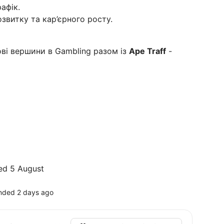
афік.
звитку та кар’єрного росту.
ві вершини в Gambling разом із
Ape Traff
-
ed 5 August
nded 2 days ago