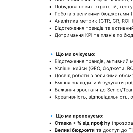
Побудова нових стратегій, тест
Робота з великими бюджетами (
Аналітика метрик (CTR, CR, ROI, 
Відстеження трендів та активний
Дотримання KPI та планів по бю
🔹 Що ми очікуємо:
Відстеження трендів, активний м
Успішні кейси (GEO, бюджети, RO
Досвід роботи з великими об’єм
Вміння знаходити й будувати робо
Бажання зростати до Senior/Team
Креативність, відповідальність, о
🔹 Що ми пропонуємо:
Ставка + % від профіту
(прозора 
Великі бюджети
та доступ до Ti