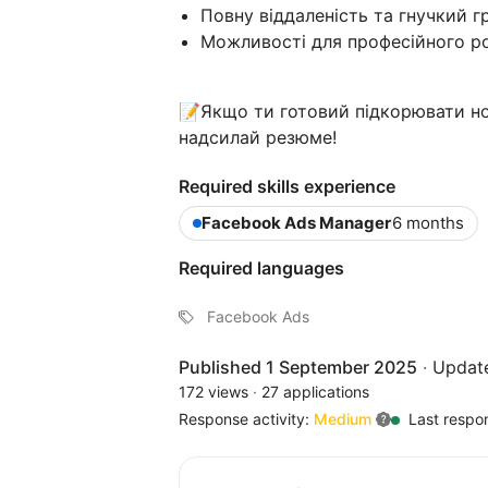
Повну віддаленість та гнучкий гр
Можливості для професійного ро
📝Якщо ти готовий підкорювати но
надсилай резюме!
Required skills experience
Facebook Ads Manager
6 months
Required languages
Facebook Ads
Published 1 September 2025
·
Updat
172 views
·
27 applications
Response activity:
Medium
Last respo