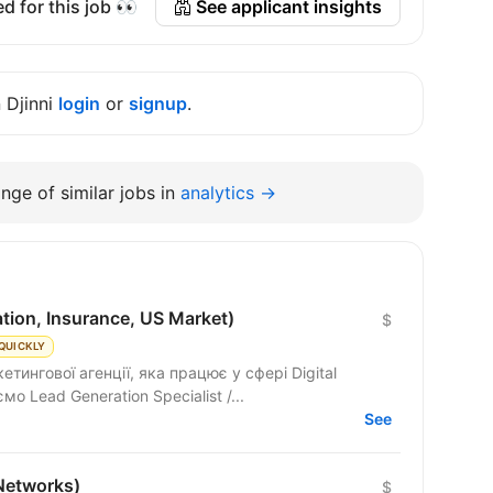
d for this job 👀
See applicant insights
n Djinni
login
or
signup
.
nge of similar jobs in
analytics →
tion, Insurance, US Market)
$
QUICKLY
тингової агенції, яка працює у сфері Digital
мо Lead Generation Specialist /...
See
Networks)
$