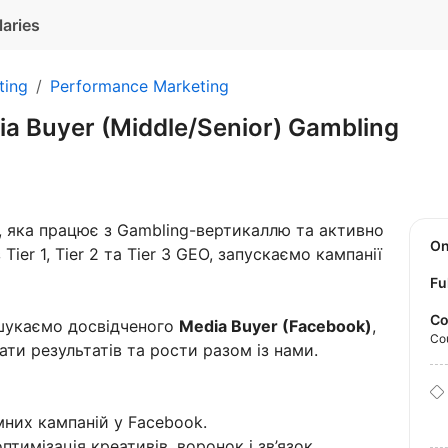
laries
ting
Performance Marketing
a Buyer (Middle/Senior) Gambling
, яка працює з Gambling-вертикаллю та активно
O
 Tier 1, Tier 2 та Tier 3 GEO, запускаємо кампанії
Fu
Co
шукаємо досвідченого
Media Buyer (Facebook)
,
Co
ати результатів та рости разом із нами.
них кампаній у Facebook.
птимізація креативів, воронок і зв’язок.