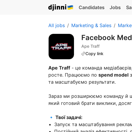
Candidates
Jobs
Sa
All jobs
Marketing & Sales
Marke
Facebook Medi
Ape Traff
Copy link
Ape Traff
- це команда медіабаєрів
росте. Працюємо по
spend model
з
та масштабуємо результати.
Зараз ми розширюємо команду й 
який готовий брати виклики, досяг
🔹 Твої задачі:
Запуск та масштабування реклам
Постійний аналіз ефективності, о