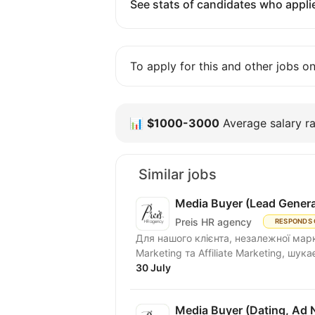
See stats of candidates who applie
To apply for this and other jobs o
📊
$1000-3000
Average salary ra
Similar jobs
Media Buyer (Lead Genera
Preis HR agency
RESPONDS 
Для нашого клієнта, незалежної марке
Marketing та Affiliate Marketing, шукає
30 July
Media Buyer (Dating, Ad 