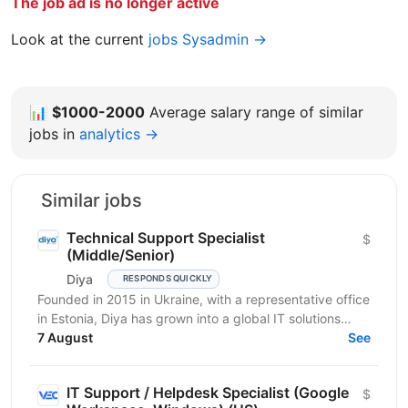
The job ad is no longer active
Look at the current
jobs Sysadmin →
📊
$1000-2000
Average salary range of similar
jobs in
analytics →
Similar jobs
Technical Support Specialist
$
(Middle/Senior)
Diya
RESPONDS QUICKLY
Founded in 2015 in Ukraine, with a representative office
in Estonia, Diya has grown into a global IT solutions
provider and a proud part of Euvic Group. We...
7 August
See
IT Support / Helpdesk Specialist (Google
$