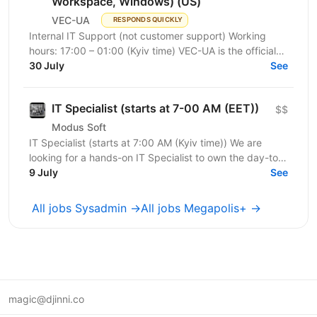
Workspace, Windows) (US)
VEC-UA
RESPONDS QUICKLY
Internal IT Support (not customer support) Working
hours: 17:00 – 01:00 (Kyiv time) VEC-UA is the official
representative of the US-based company VEC in...
30 July
See
IT Specialist (starts at 7-00 AM (EET))
$$
Modus Soft
IT Specialist (starts at 7:00 AM (Kyiv time)) We are
looking for a hands-on IT Specialist to own the day-to-
day technology experience of our employees. This...
9 July
See
All jobs Sysadmin →
All jobs Megapolis+ →
magic@djinni.co