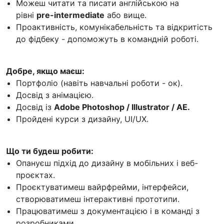
Можеш читати та писати англійською на
рівні
pre-intermediate
або вище.
Проактивність, комунікабельність та відкритість
до фідбеку - допоможуть в командній роботі.
Добре, якщо маєш:
Портфоліо (навіть навчальні роботи - ок).
Досвід з анімацією.
Досвід із
Adobe Photoshop / Illustrator / AE.
Пройдені курси з дизайну, UI/UX.
Що ти будеш робити:
Опануєш підхід до дизайну в мобільних і веб-
проєктах.
Проєктуватимеш вайрфрейми, інтерфейси,
створюватимеш інтерактивні прототипи.
Працюватимеш з документацією і в команді з
розробниками.