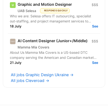
Graphic and Motion Designer
$$$
UAB Selesa
RESPONDS QUICKLY
Who we are: Selesa offers IT outsourcing, specialist
out-staffing, and project management services to
enhance business operations. We focus on providing...
18 July
See
AI Content Designer (Junior+/Middle)
$$$
Mamma Mia Covers
About Us Mamma Mia Covers is a US-based DTC
company serving the American and Canadian markets,
and the exclusive distributor of the Italian brand
21 July
See
PAULATO by...
All jobs Graphic Design Ukraine →
All jobs Cleveroad →