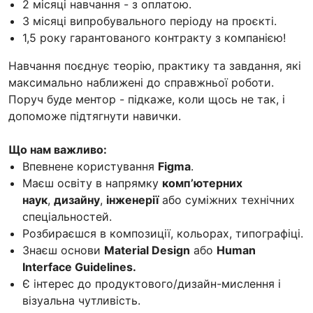
2 місяці навчання - з оплатою.
3 місяці випробувального періоду на проєкті.
1,5 року гарантованого контракту з компанією!
Навчання поєднує теорію, практику та завдання, які
максимально наближені до справжньої роботи.
Поруч буде ментор - підкаже, коли щось не так, і
допоможе підтягнути навички.
Що нам важливо:
Впевнене користування
Figma
.
Маєш освіту в напрямку
компʼютерних
наук
,
дизайну
,
інженерії
або суміжних технічних
спеціальностей.
Розбираєшся в композиції, кольорах, типографіці.
Знаєш основи
Material Design
або
Human
Interface Guidelines.
Є інтерес до продуктового/дизайн-мислення і
візуальна чутливість.