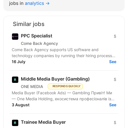
jobs in
analytics →
Similar jobs
PPC Specialist
$
Come Back Agency
Come Back Agency supports US software and
technology companies by running their hiring process.
We work with delivery and leadership teams to define
16 July
See
roles,...
Middle Media Buyer (Gambling)
$
ONE MEDIA
RESPONDS QUICKLY
Media Buyer (Facebook Ads) — Gambling Привіт! Ми
— One Media Holding, екосистема професіоналів із
глибокою експертизою в digital-маркетингу та
3 August
See
арбітражі...
Trainee Media Buyer
$