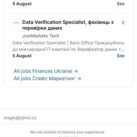
програмних рішень і платформ у B2B, зокрема у
5 August
See
сфері iGaming. ...
Data Verification Specialist, фахівець з
$
перевірки даних
JustMarkets Tech
Data Verification Specialist | Back Office Приєднуйтесь
до міжнародної IT-компанії як Верифікатор даних та
працюйте з документами у стабільній,...
5 August
See
All jobs Finances Ukraine →
All jobs Спейс Маркетинг →
magic@djinni.co
Terms of Use
We use cookies to improve your experience.
Suggest an idea