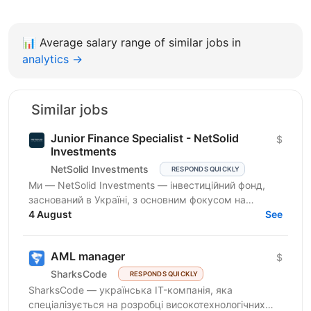
📊
Average salary range of similar jobs in
analytics →
Similar jobs
Junior Finance Specialist - NetSolid
$
Investments
NetSolid Investments
RESPONDS QUICKLY
Ми — NetSolid Investments — інвестиційний фонд,
заснований в Україні, з основним фокусом на
SMART-інвестиції. Наша екосистема — це простір,
4 August
See
де ви зможете...
AML manager
$
SharksCode
RESPONDS QUICKLY
SharksCode — українська IT-компанія, яка
спеціалізується на розробці високотехнологічних