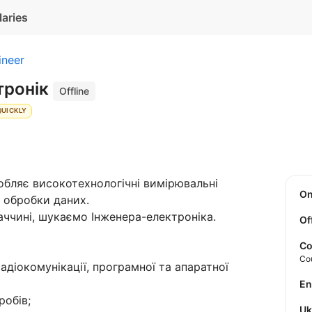
laries
ineer
тронік
Offline
QUICKLY
обляє високотехнологічні вимірювальні
O
 обробки даних.
ваччині, шукаємо Інженера-електроніка.
Of
Co
Co
діокомунікації, програмної та апаратної
E
робів;
U