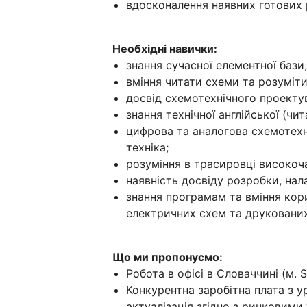
вдосконалення наявних готових 
Необхідні навички:
знання сучасної елементної бази
вміння читати схеми та розуміти
досвід схемотехнічного проекту
знання технічної англійської (чит
цифрова та аналогова схемотехн
техніка;
розуміння в трасировці високоч
наявність досвіду розробки, на
знання програмам та вміння ко
електричних схем та друкованих п
Що ми пропонуємо:
Робота в офісі в Словаччині (м. S
Конкурентна заробітна плата з у
актуалізація згідно з ринковим