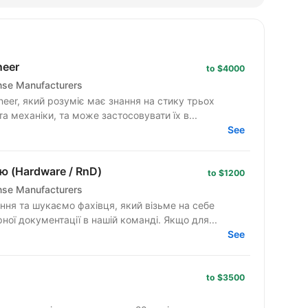
neer
to $4000
ense Manufacturers
eer, який розуміє має знання на стику трьох
а механіки, та може застосовувати їх в...
See
ю (Hardware / RnD)
to $1200
ense Manufacturers
ння та шукаємо фахівця, який візьме на себе
ної документації в нашій команді. Якщо для...
See
to $3500