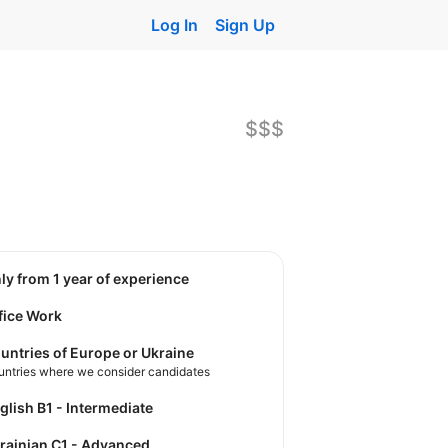
Log In
Sign Up
$$$
nly from 1 year of experience
fice Work
untries of Europe or Ukraine
untries where we consider candidates
nglish B1 - Intermediate
krainian C1 - Advanced