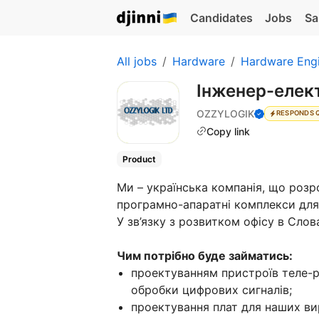
Candidates
Jobs
Sa
All jobs
Hardware
Hardware Eng
Інженер-елек
OZZYLOGIK
RESPONDS 
Copy link
Product
Ми – українська компанія, що розр
програмно-апаратні комплекси для
У зв’язку з розвитком офісу в Сло
Чим потрібно буде займатись:
проектуванням пристроїв теле-ра
обробки цифрових сигналів;
проектування плат для наших ви