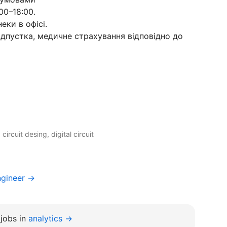
00–18:00.
еки в офісі.
відпустка, медичне страхування відповідно до
ircuit desing, digital circuit
ngineer →
jobs in
analytics →