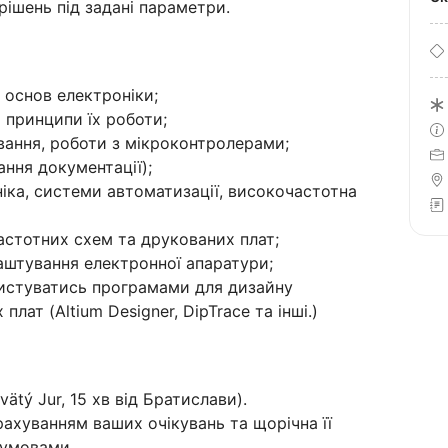
рішень під задані параметри.
, основ електроніки;
 принципи їх роботи;
вання, роботи з мікроконтролерами;
ання документації);
іка, системи автоматизації, високочастотна
астотних схем та друкованих плат;
лаштування електронної апаратури;
ристуватись програмами для дизайну
лат (Altium Designer, DipTrace та інші.)
vätý Jur, 15 хв від Братислави).
рахуванням ваших очікувань та щорічна її
и умовами