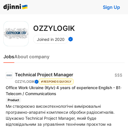
Sign Up
OZZYLOGIK
Joined in 2020
Jobs
About company
Technical Project Manager
$$$
OZZYLOGIK
RESPONDS QUICKLY
Office Work
·
Ukraine
(Kyiv)
·
4 years of experience
·
English - B1
·
Telecom / Communications
Product
Ми створюємо високотехнологічні вимірювальні
програмно-апаратні комплекси обробки радіосигналів.
Шукаємо Technical Project Manager, який буде
відповідальним за управління технічним проєктом на