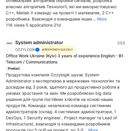
оптимальних алгоритмів обробки сигналів, розробка
власних алгоритмів Технології, які ми використовуємо:
С++, Matlab У команді: на проекті 1 математик, 2 С++
розробника. Взаємодія з командами інших...
More
116 views
·
5 applications
·
21d
System administrator
$$$
OZZYLOGIK
RESPONDS QUICKLY
Office Work
·
Ukraine
(Kyiv)
·
3 years of experience
·
English - B1
·
Telecom / Communications
Product
Продуктова компанія Ozzylogik шукає System
Administrator з експертизою в мережевих технологіях та
досвідом від 3 років, здатного до продуктивної роботи в
умовах зростання та змін. Ми розробляємо big data
рішення для групи постійних клієнтів на основі наших
продуктів. Команда: незалежна команда системних
адміністраторів (склад: 4 системних адміністратори, 1
DevOps, 1 Security engineer , Project manager та Lead of
Infrastructure), взаємодія із командами розробників
продуктів (до 5 осіб на проекті, до 3-5...
More