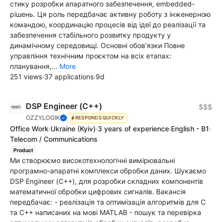
стику розробки апаратного забезпечення, embedded-
рішень. Ця роль передбачає активну роботу з інженерною
командою, координацію процесів від ідеї до реалізації та
забезпечення стабільного розвитку продукту у
динамічному середовищі. Основні обов’язки Повне
управління технічним проєктом на всіх етапах:
планування,...
More
251 views
·
37 applications
·
9d
DSP Engineer (С++)
$$$
OZZYLOGIK
RESPONDS QUICKLY
Office Work
·
Ukraine
(Kyiv)
·
3 years of experience
·
English - B1
·
Telecom / Communications
Product
Ми створюємо високотехнологічні вимірювальні
програмно-апаратні комплекси обробки даних. Шукаємо
DSP Engineer (С++), для розробки складних компонентів
математичної обробки цифрових сигналів. Вакансія
передбачає: - реалізація та оптимізація алгоритмів для С
та С++ написаних на мові MATLAB - пошук та перевірка