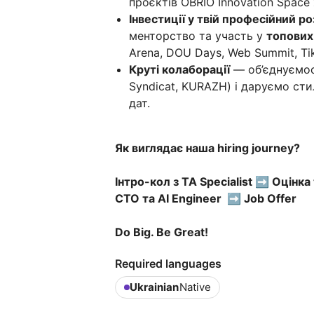
проєктів OBRIO Innovation Spac
Інвестиції у твій професійний р
менторство та участь у
топових
Arena, DOU Days, Web Summit, Ti
Круті колаборації
— об’єднуємос
Syndicat, KURAZH) і даруємо ст
дат.
Як виглядає наша hiring journey?
Інтро-кол з TA Specialist ➡️ Оцінк
CTO та AI Engineer ➡️ Job Offer
Do Big. Be Great!
Required languages
Ukrainian
Native