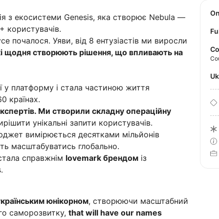
O
ія з екосистеми Genesis, яка створює Nebula —
M+ користувачів.
Fu
усе почалося. Уяви, від 8 ентузіастів ми виросли
Co
кі щодня створюють рішення, що впливають на
Co
U
ї у платформу і стала частиною життя
0 країнах.
кспертів. Ми створили складну операційну
рішити унікальні запити користувачів.
джет вимірюється десятками мільйонів
сть масштабуватись глобально.
 стала справжнім
lovemark брендом
із
.
українським юнікорном
, створюючи масштабний
ого саморозвитку,
that will have our names