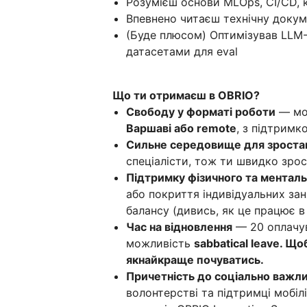
Розумієш основи MLOps, CI/CD, 
Впевнено читаєш технічну докуме
(Буде плюсом) Оптимізував LLM-в
датасетами для eval
Що ти отримаєш в OBRIO?
Свободу у форматі роботи
— мож
Варшаві або remote
, з підтрим
Сильне середовище для зроста
спеціалісти, тож ти швидко зрос
Підтримку фізичного та ментал
або покриття індивідуальних за
балансу (дивись, як це працює в 
Час на відновлення
— 20 оплачув
можливість
sabbatical leave. Щ
якнайкраще почуватись.
Причетність до соціально важли
волонтерстві та підтримці мобілі