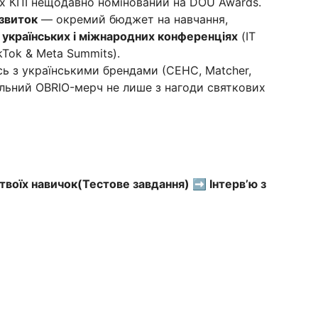
e x КПІ нещодавно номінований на DOU Awards.
озвиток
— окремий бюджет на навчання,
 українських і міжнародних конференціях
(IT
kTok & Meta Summits).
ь з українськими брендами (СЕНС, Matcher,
ильний OBRIO-мерч не лише з нагоди святкових
а твоїх навичок(Тестове завдання) ➡️ Інтерв’ю з