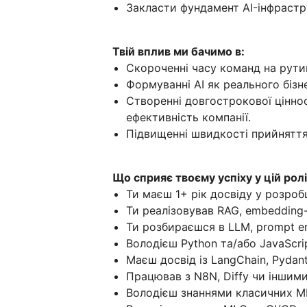
Закласти фундамент AI-інфрастру
Твій вплив ми бачимо в:
Скороченні часу команд на рутин
Формуванні AI як реального бізн
Створенні довгострокової ціннос
ефективність компанії.
Підвищенні швидкості прийняття
Що сприяє твоєму успіху у цій рол
Ти маєш 1+ рік досвіду у розробц
Ти реалізовував RAG, embedding
Ти розбираєшся в LLM, prompt e
Володієш Python та/або JavaScri
Маєш досвід із LangChain, Pyda
Працював з N8N, Diffy чи інши
Володієш знаннями класичних ML-