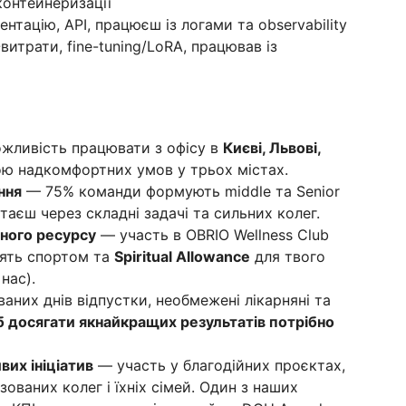
контейнеризації
нтацію, API, працюєш із логами та observability
итрати, fine-tuning/LoRA, працював із
ливість працювати з офісу в
Києві, Львові,
кою надкомфортних умов у трьох містах.
ння
— 75% команди формують middle та Senior
таєш через складні задачі та сильних колег.
ьного ресурсу
— участь в OBRIO Wellness Club
нять спортом та
Spiritual Allowance
для твого
нас).
аних днів відпустки, необмежені лікарняні та
об досягати якнайкращих результатів потрібно
вих ініціатив
— участь у благодійних проєктах,
зованих колег і їхніх сімей. Один з наших