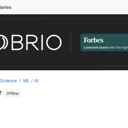
laries
 Science
ML / AI
r
Offline