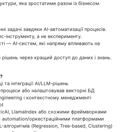
ктури, яка зростатиме разом із бізнесом.
ні задачі завдяки AI-автоматизації процесів.
ес-інструменту, а не експерименту.
ті — AI-систем, які напряму впливають на
 рішень через кращий доступ до даних і знань.
і?
і та інтеграції AI/LLM-рішень
-процеси або налаштовував векторні БД
ngineering і контекстному менеджменті
pt
nticAI, LlamaIndex або схожими фреймворками
ми automation/оркестраційними платформами
алгоритмів (Regression, Tree-based, Clustering)