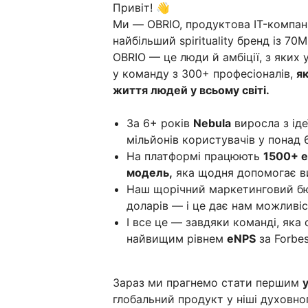
Привіт! 👋
Ми — OBRIO, продуктова IT-компан
найбільший spirituality бренд із 70
OBRIO — це люди й амбіції, з яких 
у команду з 300+ професіоналів,
я
життя людей у всьому світі.
За 6+ років
Nebula
виросла з іде
мільйонів користувачів у понад 6
На платформі працюють
1500+ е
модель,
яка щодня допомогає ви
Наш щорічний маркетинговий бю
доларів — і це дає нам можливі
І все це — завдяки команді, яка
найвищим рівнем
eNPS
за Forbes
Зараз ми прагнемо стати першим
глобальний продукт у ніші духовн