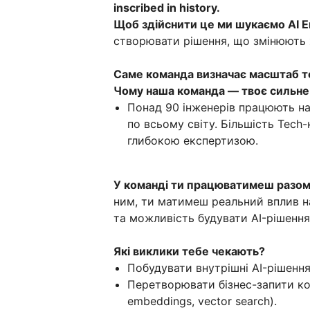
inscribed in history.
Щоб здійснити це ми шукаємо AI E
створювати рішення, що змінюють ж
Саме команда визначає масштаб т
Чому наша команда — твоє сильн
Понад 90 інженерів працюють на
по всьому світу. Більшість Tech-
глибокою експертизою.
У команді ти працюватимеш разом
ним, ти матимеш реальний вплив на
та можливість будувати AI-рішення н
Які виклики тебе чекають?
Побудувати внутрішні AI-рішення 
Перетворювати бізнес-запити ко
embeddings, vector search).