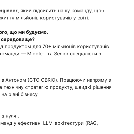
ngineer
, який підсилить нашу команду, щоб
иття мільйонів користувачів у світі.
ого, що ми будуємо.
е середовище?
д продуктом для 70+ мільйонів користувачів
команди — Middle+ та Senior спеціалісти з
 з
Антоном (СТО OBRIO). Працюючи напряму з
 технічну стратегію продукту, швидкі рішення
а рівні бізнесу.
з нуля .
манд у ефективні LLM-архітектури (RAG,