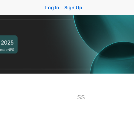
Log In
Sign Up
$$