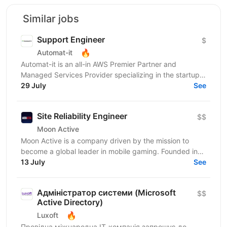
Similar jobs
Support Engineer
$
🔥
Automat-it
Automat-it is an all-in AWS Premier Partner and
Managed Services Provider specializing in the startup
ecosystem. With over 800 customers and 500+ AWS...
29 July
See
Site Reliability Engineer
$$
Moon Active
Moon Active is a company driven by the mission to
become a global leader in mobile gaming. Founded in
2011, our passion for creativity, cutting-edge...
13 July
See
Адміністратор системи (Microsoft
$$
Active Directory)
🔥
Luxoft
Провідна міжнародна ІТ-компанія запрошує до