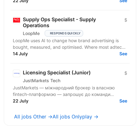
direction and work on innovative connected device...
22 July
See
Supply Ops Specialist - Supply
$
Operations
LoopMe
RESPONDS QUICKLY
LoopMe uses AI to change how brand advertising is
bought, measured, and optimised. Where most adtech
platforms optimise for impressions or clicks, we...
14 July
See
Licensing Specialist (Junior)
$
JustMarkets Tech
JustMarkets — міжнародний брокер із власною
fintech-платформою — запрошує до команди
Licensing Specialist. Ми пропонуємо можливість
22 July
See
отримати практичний...
All jobs Other →
All jobs Onlyplay →