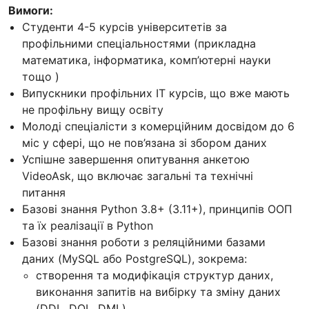
Вимоги:
Студенти 4-5 курсів університетів за
профільними спеціальностями (прикладна
математика, інформатика, комп’ютерні науки
тощо )
Випускники профільних IT курсів, що вже мають
не профільну вищу освіту
Mолоді спеціалісти з комерційним досвідом до 6
міс у сфері, що не пов’язана зі збором даних
Успішне завершення опитування анкетою
VideoAsk, що включає загальні та технічні
питання
Базові знання Python 3.8+ (3.11+), принципів ООП
та їх реалізації в Python
Базові знання роботи з реляційними базами
даних (MySQL або PostgreSQL), зокрема:
створення та модифікація структур даних,
виконання запитів на вибірку та зміну даних
(DDL, DQL, DML)