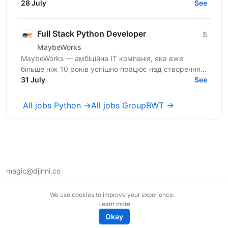
innovative digital services and cutting-edge...
28 July
See
Full Stack Python Developer
$
MaybeWorks
MaybeWorks — амбіційна IT компанія, яка вже
більше ніж 10 років успішно працює над створенням
та підтримкою складних веб-додатків для клієнтів з
31 July
See
усього...
All jobs Python →
All jobs GroupBWT →
magic@djinni.co
Terms of Use
We use cookies to improve your experience.
Suggest an idea
Learn more
Remote tech jobs in Europe
Okay