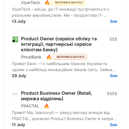
🔥
ViyarTech
RESPONDS QUICKLY
ViyarTech – місце, де IT-інновації зустрічаються з
реальним виробництвом. Ми – продуктова IT-
компанія в екосистемі Viyar, лідера українського
13 July
See
ринку з...
Product Owner (сервіси обліку та
$$$
інтеграції, партнерські сервіси
клієнтам банку)
🔥
PrivatBank
RESPONDS QUICKLY
Приват Банк — є найбільшим банком України та
одним з найбільш інноваційних банків світу. Займає
лідируючі позиції за всіма фінансовими показниками
29 July
See
в галузі...
Product Business Owner (Retail,
$$$$
мережа відділень)
🔥
FRACTAL
Привіт! Ми, talanovyti — рекрутингова агенція від
FRACTAL, шукаємо Product Business Owner в напрям
Retail / мережа відділень для Нової Пошти. Це
11 July
See