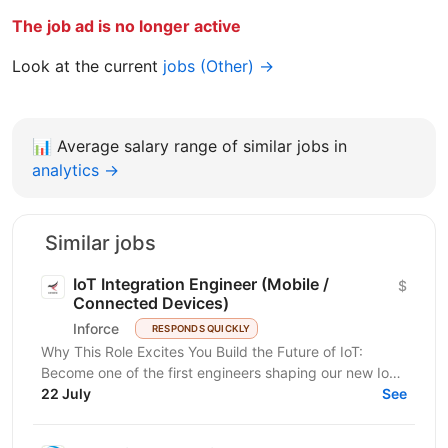
The job ad is no longer active
Look at the current
jobs (Other) →
📊
Average salary range of similar jobs in
analytics →
Similar jobs
IoT Integration Engineer (Mobile /
$
Connected Devices)
Inforce
RESPONDS QUICKLY
Why This Role Excites You Build the Future of IoT:
Become one of the first engineers shaping our new IoT
direction and work on innovative connected device...
22 July
See