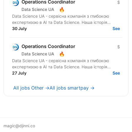
Operations Coordinator
$
🔥
Data Science UA
Data Science UA - сервісна компанія з глибокою
експертизою в AI та Data Science. Наша історія
почалася в 2016 році з першої конференції Data
30 July
See
Science UA у...
Operations Coordinator
$
🔥
Data Science UA
Data Science UA - сервісна компанія з глибокою
експертизою в AI та Data Science. Наша історія
почалася в 2016 році з першої конференції Data
27 July
See
Science UA у...
All jobs Other →
All jobs smartpay →
magic@djinni.co