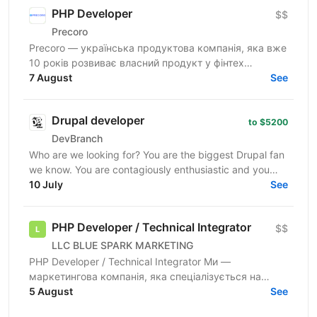
PHP Developer
$$
Precoro
Precoro — українська продуктова компанія, яка вже
10 років розвиває власний продукт у фінтех
напрямку. Ми допомагаємо компаніям оптимізувати
7 August
See
та...
Drupal developer
to $5200
DevBranch
Who are we looking for? You are the biggest Drupal fan
we know. You are contagiously enthusiastic and you
never stop learning. You already have experience...
10 July
See
PHP Developer / Technical Integrator
$$
LLC BLUE SPARK MARKETING
PHP Developer / Technical Integrator Ми —
маркетингова компанія, яка спеціалізується на
запуску, масштабуванні та автоматизації рекламних
5 August
See
кампаній у різних...