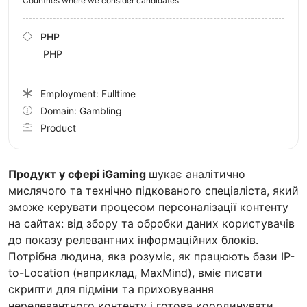
Countries where we consider candidates
PHP
PHP
Employment: Fulltime
Domain: Gambling
Product
Продукт у сфері iGaming
шукає аналітично
мислячого та технічно підкованого спеціаліста, який
зможе керувати процесом персоналізації контенту
на сайтах: від збору та обробки даних користувачів
до показу релевантних інформаційних блоків.
Потрібна людина, яка розуміє, як працюють бази IP-
to-Location (наприклад, MaxMind), вміє писати
скрипти для підміни та приховування
нерелевантного контенту і готова координувати