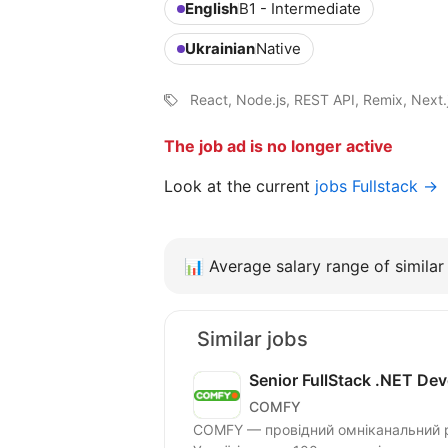
English
B1 - Intermediate
Ukrainian
Native
React, Node.js, REST API, Remix, Next
The job ad is no longer active
Look at the current
jobs Fullstack →
📊
Average salary range of similar 
Similar jobs
Senior FullStack .NET Dev
COMFY
COMFY — провідний омніканальний ри