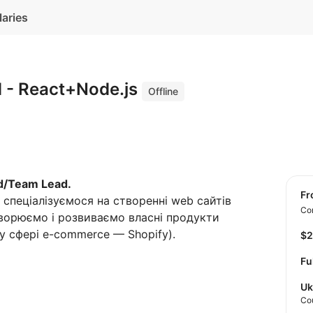
laries
d - React+Node.js
Offline
d/Team Lead.
f
 спеціалізуємося на створенні web сайтів
Con
Створюємо і розвиваємо власні продукти
у сфері e-commerce — Shopify).
$
Fu
Uk
Co