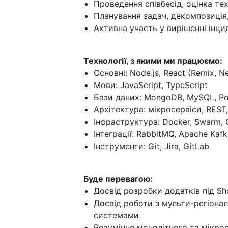
Проведення співбесід, оцінка тех
Планування задач, декомпозиція
Активна участь у вирішенні інцид
Технології, з якими ми працюємо:
Основні: Node.js, React (Remix, Ne
Мови: JavaScript, TypeScript
Бази даних: MongoDB, MySQL, P
Архітектура: мікросервіси, REST
Інфраструктура: Docker, Swarm, C
Інтеграції: RabbitMQ, Apache Kafk
Інструменти: Git, Jira, GitLab
Буде перевагою:
Досвід розробки додатків під Sh
Досвід роботи з мульти-регіон
системами
Розуміння монолітного та мікро