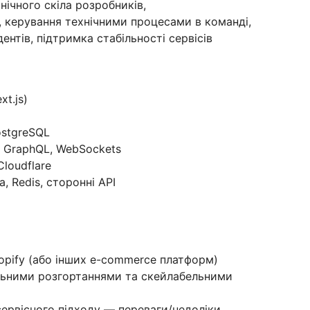
нічного скіла розробників,
, керування технічними процесами в команді,
ентів, підтримка стабільності сервісів
xt.js)
ostgreSQL
, GraphQL, WebSockets
loudflare
a, Redis, сторонні API
opify (або інших e-commerce платформ)
альними розгортаннями та скейлабельними
сервісного підходу — переваги/недоліки