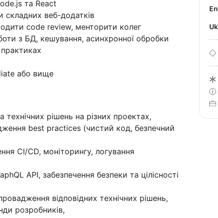
ode.js та React
E
и складних веб-додатків
одити code review, менторити колег
U
боти з БД, кешування, асинхронної обробки
 практиках
diate або вище
а технічних рішень на різних проектах,
ження best practices (чистий код, безпечний
ння CI/CD, моніторингу, логування
aphQL API, забезпечення безпеки та цілісності
впровадження відповідних технічних рішень,
нди розробників,