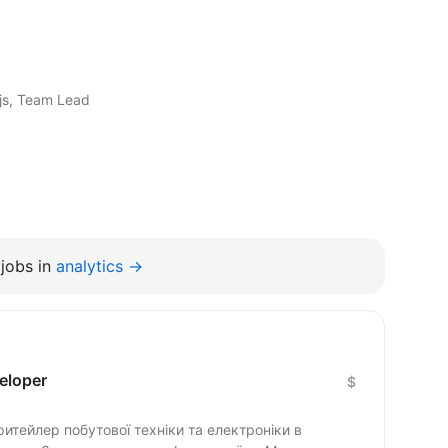
.js, Team Lead
jobs in
analytics →
eloper
$
тейлер побутової техніки та електроніки в