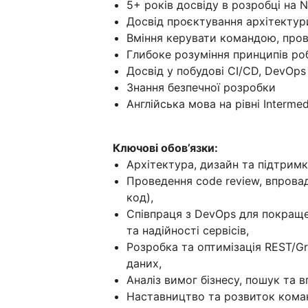
5+ років досвіду в розробці на N
Досвід проєктування архітектур
Вміння керувати командою, пров
Глибоке розуміння принципів ро
Досвід у побудові CI/CD, DevOps
Знання безпечної розробки
Англійська мова на рівні Interme
Ключові обов’язки:
Архітектура, дизайн та підтримк
Проведення code review, впровад
код),
Співпраця з DevOps для покраще
та надійності сервісів,
Розробка та оптимізація REST/Gr
даних,
Аналіз вимог бізнесу, пошук та 
Наставництво та розвиток кома