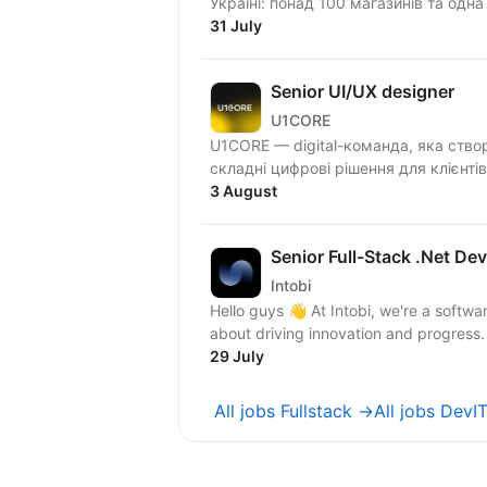
Україні: понад 100 магазинів та одна
31 July
Senior UI/UX designer
U1CORE
U1CORE — digital-команда, яка ство
3 August
Senior Full-Stack .Net De
Intobi
Hello guys 👋 At Intobi, we're a sof
about driving innovation and progress.
29 July
All jobs Fullstack →
All jobs Dev