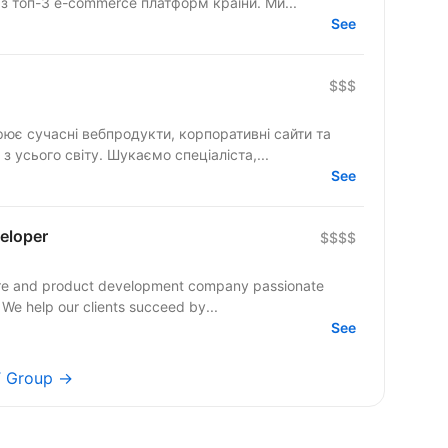
 з топ-3 e-commerce платформ країни. Ми...
See
$$$
рює сучасні вебпродукти, корпоративні сайти та
складні цифрові рішення для клієнтів з усього світу. Шукаємо спеціаліста,...
See
veloper
$$$$
tware and product development company passionate
 We help our clients succeed by...
See
IT Group →