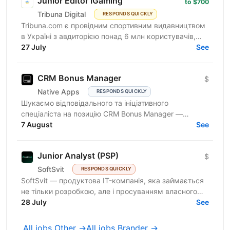
Junior Editor iGaming
to $700
Tribuna Digital
RESPONDS QUICKLY
Tribuna.com є провідним спортивним видавництвом
в Україні з авдиторією понад 6 млн користувачів,
яка продовжує зростати. Разом з авдиторією
27 July
See
зростає і наша...
CRM Bonus Manager
$
Native Apps
RESPONDS QUICKLY
Шукаємо відповідального та ініціативного
спеціаліста на позицію CRM Bonus Manager —
фахівця, який відповідає за налаштування, ведення
7 August
See
й розвиток бонусних...
Junior Analyst (PSP)
$
SoftSvit
RESPONDS QUICKLY
SoftSvit — продуктова IT-компанія, яка займається
не тільки розробкою, але і просуванням власного
продукту. Зараз ми шукаємо аналітика у
28 July
See
департамент...
All jobs Other →
All jobs Brander →