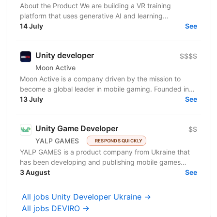
About the Product We are building a VR training
platform that uses generative AI and learning
engineering to deliver personalized, hands-on skills...
14 July
See
Unity developer
$$$$
Moon Active
Moon Active is a company driven by the mission to
become a global leader in mobile gaming. Founded in
2011, our passion for creativity, cutting-edge...
13 July
See
Unity Game Developer
$$
YALP GAMES
RESPONDS QUICKLY
YALP GAMES is a product company from Ukraine that
has been developing and publishing mobile games
since 2019. We are a team of professionals who have...
3 August
See
All jobs Unity Developer Ukraine →
All jobs DEVIRO →