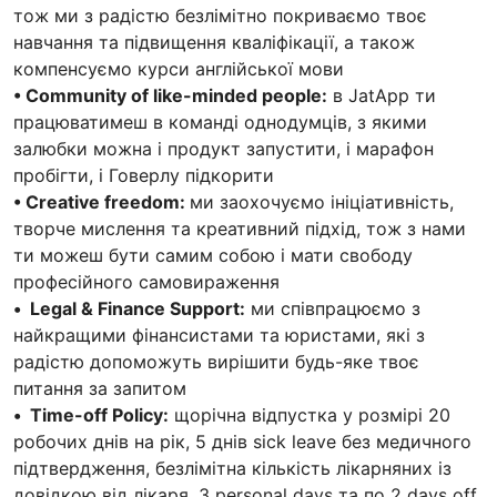
тож ми з радістю безлімітно покриваємо твоє
навчання та підвищення кваліфікації, а також
компенсуємо курси англійської мови
•
Сommunity of like-minded people:
в JatApp ти
працюватимеш в команді однодумців, з якими
залюбки можна і продукт запустити, і марафон
пробігти, і Говерлу підкорити
•
Сreative freedom:
ми заохочуємо ініціативність,
творче мислення та креативний підхід, тож з нами
ти можеш бути самим собою і мати свободу
професійного самовираження
•
Legal & Finance Support:
ми співпрацюємо з
найкращими фінансистами та юристами, які з
радістю допоможуть вирішити будь-яке твоє
питання за запитом
•
Time-off Policy:
щорічна відпустка у розмірі 20
робочих днів на рік, 5 днів sick leave без медичного
підтвердження, безлімітна кількість лікарняних із
довідкою від лікаря, 3 personal days та по 2 days off