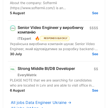
About the company: Softermii
(https://www.softermii.com/) is an
outsourcing/outstaffing company with more than 11
5 August
See
years of experience in web and mobile...
Senior Video Engineer у виробничу
$$$$
компанію
🔥
ITExpert
RESPONDS QUICKLY
Українська виробнича компанія шукає Senior Video
Engineer, який відповідатиме за розробку backend-
функціоналу для embedded-рішень, а також
30 July
See
підтримуватиме й...
Strong Middle BI/DB Developer
$$
EveryMatrix
PLEASE NOTE that we are searching for candidates
who are located in Lviv and are able to visit office in
6 August
Lviv. About us: EveryMatrix is a leading B2B SaaS...
See
All jobs Data Engineer Ukraine →