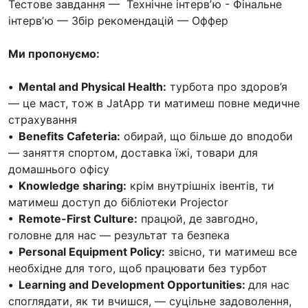
Тестове завдання — Технічне інтервʼю - Фінальне
інтервʼю — Збір рекомендацій — Оффер
Ми пропонуємо:
•
Mental and Physical Health:
турбота про здоров’я
— це маст, тож в JatApp ти матимеш повне медичне
страхування
•
Benefits Cafeteria:
обирай, що більше до вподоби
— заняття спортом, доставка їжі, товари для
домашнього офісу
•
Knowledge sharing:
крім внутрішніх івентів, ти
матимеш доступ до бібліотеки Projector
•
Remote-First Culture:
працюй, де завгодно,
головне для нас — результат та безпека
•
Personal Equipment Policy:
звісно, ти матимеш все
необхідне для того, щоб працювати без турбот
•
Learning and Development Opportunities:
для нас
споглядати, як ти вчишся, — суцільне задоволення,