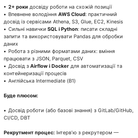
•
2+ роки
досвіду роботи на схожій позиції
•
Впевнене володіння
AWS Cloud
: практичний
досвід із сервісами Athena, S3, Glue, EC2, Kinesis
•
Сильні навички
SQL і Python
: писати складні
запити та використовувати Pandas для обробки
даних
•
Робота з різними форматами даних: вміння
працювати з JSON, Parquet, CSV
•
Досвід з
Airflow і Docker
для автоматизації та
контейнеризації процесів
•
Англійська Intermediate (В1)
Буде плюсом:
•
Досвід роботи (або базові знання) з GitLab/GitHub,
CI/CD, DBT
Рекрутмент процес:
Інтервʼю з рекрутером —