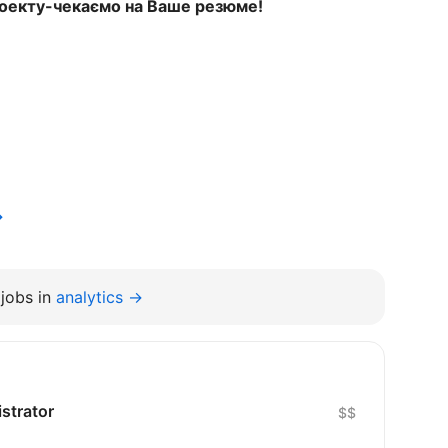
роекту-чекаємо на Ваше резюме!
→
jobs in
analytics →
strator
$$