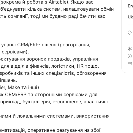
(зокрема й робота з Airtable). Якщо вас
E
б'єднувати кілька систем, налаштовувати обмін
ь компанії, тоді ми будемо раді бачити вас
U
туванні CRM/ERP-рішень (розгортання,
и сервісами).
оєктування воронок продажів, управління
ля відділів фінансів, логістики, HR тощо.
робників та інших спеціалістів, обговорення
іпшень.
er, Make та інші)
між CRM/ERP та сторонніми сервісами для
приклад, бухгалтерія, e-commerce, аналітичні
рними й локальними системами, використання
матизацій, оперативне реагування на збої,