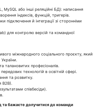
, MySQL або інші реляційні БД): написання
ворення індексів, функцій, тригерів.
ки підключення й інтеграції зі сторонніми
tLab) для контролю версій та командної
ивого міжнародного соціального проєкту, який
 України.
та талановитих професіоналів.
передових технологій в освітній сфері.
ння та розвитку.
я В2В).
езультатами співбесіди).
в.
д та бажаєте долучитися до команди