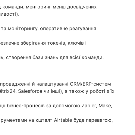
д команди, менторинг менш досвідчених
ивості).
та моніторингу, оперативне реагування
зпечне зберігання токенів, ключів і
ь, створення бази знань для всієї команди.
впровадженні й налаштуванні CRM/ERP-систем
trix24, Salesforce чи інші), а також у роботі з їх
ії бізнес-процесів за допомогою Zapier, Make,
трументами на кшталт Airtable буде перевагою,