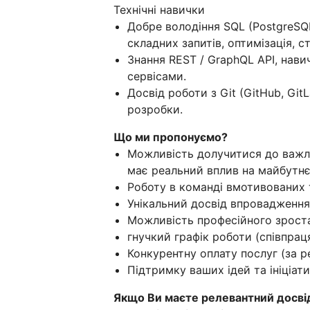
Технічні навички
Добре володіння SQL (PostgreSQL
складних запитів, оптимізація, ст
Знання REST / GraphQL API, навич
сервісами.
Досвід роботи з Git (GitHub, Gi
розробки.
Що ми пропонуємо?
Можливість долучитися до важл
має реальний вплив на майбутнє
Роботу в команді вмотивованих 
Унікальний досвід впровадження 
Можливість професійного зроста
гнучкий графік роботи (співпрац
Конкурентну оплату послуг (за р
Підтримку ваших ідей та ініціати
Якщо Ви маєте релевантний досві