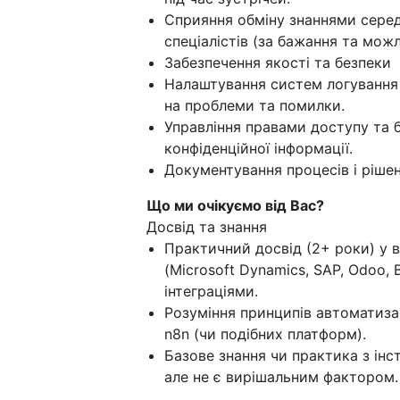
Сприяння обміну знаннями сере
спеціалістів (за бажання та можл
Забезпечення якості та безпеки
Налаштування систем логування 
на проблеми та помилки.
Управління правами доступу та бе
конфіденційної інформації.
Документування процесів і рішен
Що ми очікуємо від Вас?
Досвід та знання
Практичний досвід (2+ роки) у 
(Microsoft Dynamics, SAP, Odoo, Bi
інтеграціями.
Розуміння принципів автоматизац
n8n (чи подібних платформ).
Базове знання чи практика з інс
але не є вирішальним фактором.