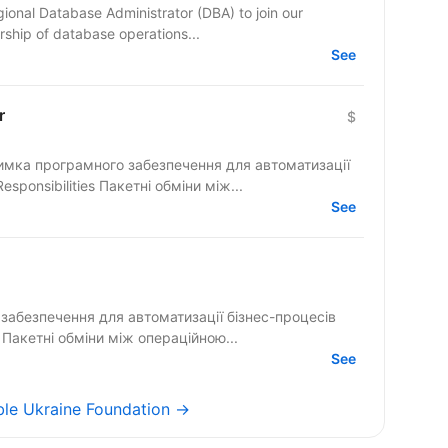
gional Database Administrator (DBA) to join our
rship of database operations...
See
r
$
тримка програмного забезпечення для автоматизації
esponsibilities Пакетні обміни між...
See
забезпечення для автоматизації бізнес-процесів
onsibilities: • Пакетні обміни між операційною...
See
ble Ukraine Foundation →