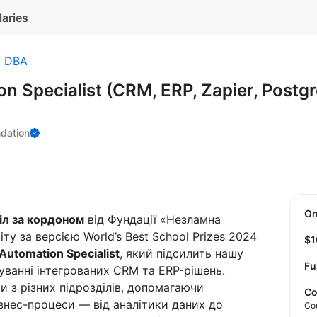
laries
/ DBA
n Specialist (CRM, ERP, Zapier, Postg
dation
O
іл за кордоном
від Фундації «Незламна
ту за версією World’s Best School Prizes 2024
$
Automation Specialist
, який підсилить нашу
Fu
ванні інтегрованих CRM та ERP-рішень.
и з різних підрозділів, допомагаючи
Co
знес-процеси — від аналітики даних до
Co