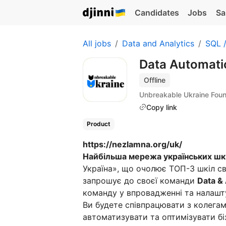
Candidates
Jobs
Sa
All jobs
Data and Analytics
SQL 
Data Automatio
Offline
Unbreakable Ukraine Foun
Copy link
Product
https://nezlamna.org/uk/
Найбільша мережа українських шк
Україна», що очолює ТОП-3 шкіл сві
запрошує до своєї команди
Data & 
команду у впровадженні та налашту
Ви будете співпрацювати з колегам
автоматизувати та оптимізувати бі