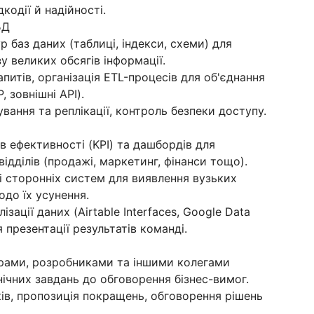
кодії й надійності.
БД
 баз даних (таблиці, індекси, схеми) для
у великих обсягів інформації.
питів, організація ETL-процесів для об'єднання
 зовнішні API).
вання та реплікації, контроль безпеки доступу.
 ефективності (KPI) та дашбордів для
ідділів (продажі, маркетинг, фінанси тощо).
 і сторонніх систем для виявлення вузьких
до їх усунення.
зації даних (Airtable Interfaces, Google Data
я презентації результатів команді.
рами, розробниками та іншими колегами
хнічних завдань до обговорення бізнес-вимог.
ків, пропозиція покращень, обговорення рішень