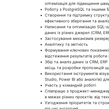
оптимізація для підвищення швид
Роботу з PostgreSQL та іншими 
Створення та підтримку структур
ефективного зберігання та аналіз
Написання та оптимізацію SQL-за
даних із різних джерел (CRM, ERP,
Застосування механізмів резерву
Аналітику та звітність
Формування ключових показників
відстеження результатів роботи в
Збір та аналіз даних із CRM, ERP
місць та розробки пропозицій що
Використання інструментів візуалі
Studio, Power BI або аналогів) дл
Участь у командній роботі
Співпрацю з проджект-менедже
в межах різних проєктів: від те
Узгодження пріоритетів та стро
під час зустрічей.