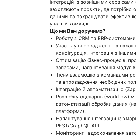
інтеграцій із зовнішніми сервісами 
захоплюють проєкти, де потрібно о
даними та покращувати ефективніст
у нашій команді!
Що ми Вам доручимо?
Роботу з CRM та ERP-системами
Участь у впровадженні та налаш
конфігурація, інтеграція з іншим
Оптимізацію бізнес-процесів: пр
запасами, налаштування модулів д
Тісну взаємодію з командами роз
та впровадження необхідних пол
Інтеграцію й автоматизацію (Zapi
Розробку сценаріїв (workflow) 
автоматизації обробки даних (на
платформи).
Налаштування інтеграцій із хма
REST/GraphQL API.
Моніторинг і вдосконалення авто