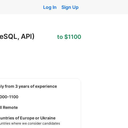
Log In
Sign Up
reSQL, API)
to $1100
nly from 3 years of experience
1000-1100
ll Remote
untries of Europe or Ukraine
untries where we consider candidates