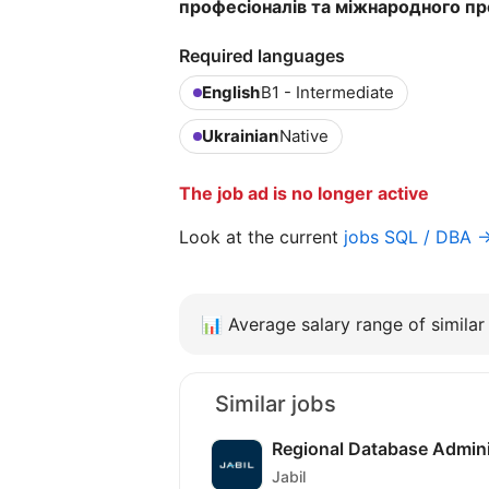
професіоналів та міжнародного п
Required languages
English
B1 - Intermediate
Ukrainian
Native
The job ad is no longer active
Look at the current
jobs SQL / DBA 
📊
Average salary range of similar 
Similar jobs
Regional Database Admini
Jabil