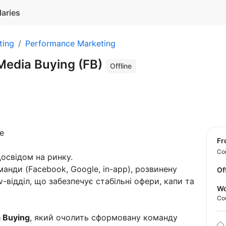
laries
ting
Performance Marketing
Media Buying (FB)
Offline
e
f
Con
досвідом на ринку.
манди (Facebook, Google, in-app), розвинену
Of
-відділ, що забезпечує стабільні офери, капи та
Wo
Co
 Buying
, який очолить сформовану команду