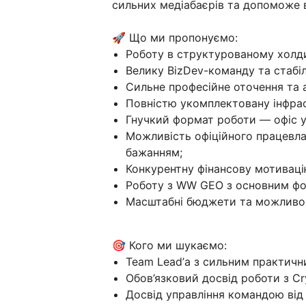
сильних медіабаєрів та допоможе в
🚀 Що ми пропонуємо:
Роботу в структурованому холд
Велику BizDev-команду та стабіл
Сильне професійне оточення та а
Повністю укомплектовану інфрас
Гнучкий формат роботи — офіс у
Можливість офіційного працевла
бажанням;
Конкурентну фінансову мотивацію
Роботу з WW GEO з основним фок
Масштабні бюджети та можливос
🎯 Кого ми шукаємо:
Team Lead’а з сильним практичн
Обов’язковий досвід роботи з C
Досвід управління командою від