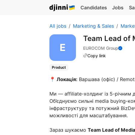
Candidates
Jobs
Sa
All jobs
Marketing & Sales
Marke
Team Lead of 
EUROCOM Group
Copy link
Product
📍 Локація:
Варшава (офіс) / Remot
Ми — affiliate-холдинг із 5-річним 
Об’єднуємо сильні media buying-ко
інфраструктуру та потужний BizDev
можливості для масштабування.
Зараз шукаємо
Team Lead of Media