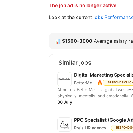
The job ad is no longer active
Look at the current
jobs Performanc
📊
$1500-3000
Average salary ra
Similar jobs
Digital Marketing Speciali
🔥
BetterMe
RESPONDS QUIC
About us: BetterMe — a global wellness ecosystem empowering millions to become better —
physically, mentally, and emotionally.
30 July
PPC Specialist (Google A
Preis HR agency
RESPONDS 