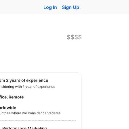
Log In
Sign Up
$$$$
rom 2 years of experience
sidering with 1 year of experience
fice, Remote
rldwide
untries where we consider candidates
Performance Marketing