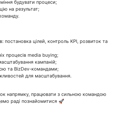
вміння будувати процеси;
цію на результат;
команду.
: постановка цілей, контроль KPI, розвиток та
іх процесів media buying;
масштабування кампаній;
ною та BizDev-командами;
жливостей для масштабування.
ток напрямку, працювати з сильною командою
емо раді познайомитися 🚀