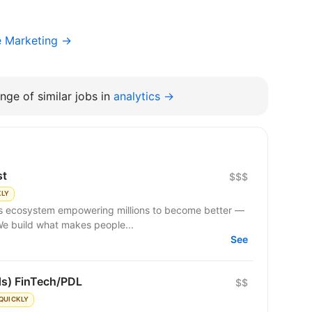
e Marketing →
nge of similar jobs in
analytics →
st
$$$
KLY
 We build what makes people...
See
ds) FinTech/PDL
$$
QUICKLY