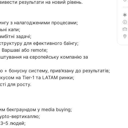
ивести результати на новий рівень.
ингу з налагодженими процесами;
ьні капи;
мбітні задачі;
труктуру для ефективного баїнгу;
 Варшаві або remote;
штування на європейську компанію за
 + бонусну систему, прив’язану до результатів;
усом на Tier-1 та LATAM ринки;
ті для росту.
им бекграундом у media buying;
rypto-вертикаллю;
 3–5 людей;