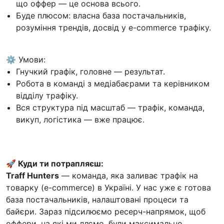
що оффер — це основа всього.
Буде плюсом: власна база постачальників,
розуміння трендів, досвід у e-commerce трафіку.
⚙️ Умови:
Гнучкий графік, головне — результат.
Робота в команді з медіабаєрами та керівником
відділу трафіку.
Вся структура під масштаб — трафік, команда,
викуп, логістика — вже працює.
🚀 Куди ти потрапляєш:
Traff Hunters
— команда, яка заливає трафік на
товарку (e-commerce) в Україні. У нас уже є готова
база постачальників, налаштовані процеси та
байєри. Зараз підсилюємо ресерч-напрямок, щоб
оффери, на які ми ллємо, були максимально