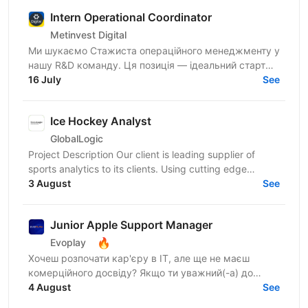
Intern Operational Coordinator
Metinvest Digital
Ми шукаємо Стажиста операційного менеджменту у
нашу R&D команду. Ця позиція — ідеальний старт
для тих, хто мріє про кар'єру в управлінні
16 July
See
проєктами чи...
Ice Hockey Analyst
GlobalLogic
Project Description Our client is leading supplier of
sports analytics to its clients. Using cutting edge
Computer Vision and AI/ML technologies, the...
3 August
See
Junior Apple Support Manager
🔥
Evoplay
Хочеш розпочати кар'єру в IT, але ще не маєш
комерційного досвіду? Якщо ти уважний(-а) до
деталей, любиш порядок і хочеш працювати з
4 August
See
продуктами екосистеми...