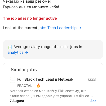
Чекаємо на ваші резюме!
Гарного дня та мирного неба!
The job ad is no longer active
Look at the current
jobs Tech Leadership →
📊
Average salary range of similar jobs in
analytics →
Similar jobs
Full Stack Tech Lead в Netpeak
$$$$
🔥
FRACTAL
Netpeak створює масштабну ERP-систему, яка
стане операційним ядром для управління бізнес-
процесами у сфері онлайн-маркетингу та
7 August
See
виробництва послуг. Коротко...