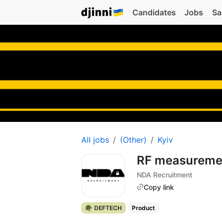
Candidates
Jobs
Sa
All jobs
(Other)
Kyiv
RF measureme
NDA Recruitment
Copy link
🪖 DEFTECH
Product