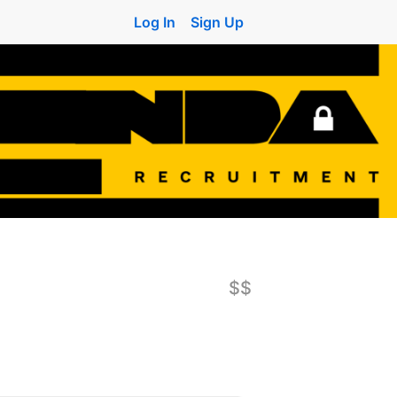
Log In
Sign Up
$$