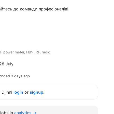
йтесь до команди професіоналів!
RF power meter, НВЧ, RF, radio
28 July
onded 3 days ago
n Djinni
login
or
signup
.
jobs in
analytics →