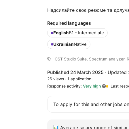
Надсилайте своє резюме та долуча
Required languages
English
B1 - Intermediate
Ukrainian
Native
CST Studio Suite, Spectrum analyzer, 
Published 24 March 2025
·
Updated 
26 views
·
1 application
Response activity:
Very high
Last resp
To apply for this and other jobs o
📊
Average salary range of similar 