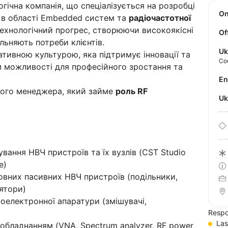
гічна компанія, що спеціалізується на розробці
O
ь в області Embedded систем та
радіочастотної
технологічний прогрес, створюючи високоякісні
Of
ольняють потреби клієнтів.
Uk
тивною культурою, яка підтримує інновації та
Co
м можливості для професійного зростання та
E
ного менеджера, який займе
роль RF
U
вання НВЧ пристроїв та їх вузлів (CST Studio
ce)
овних пасивних НВЧ пристроїв (подільники,
лятори)
оелектронної апаратури (змішувачі,
Respo
Las
обладнанням (VNA, Spectrum analyzer, RF power