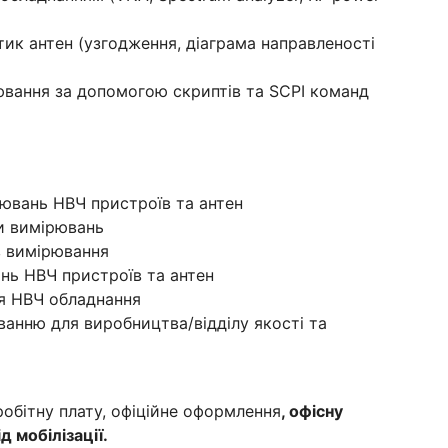
ик антен (узгодження, діаграма направленості
вання за допомогою скриптів та SCPI команд
ювань НВЧ пристроїв та антен
ми вимірювань
в вимірювання
нь НВЧ пристроїв та антен
ля НВЧ обладнання
ванню для виробництва/відділу якості та
обітну плату, офіційне оформлення
, офісну
д мобілізації.