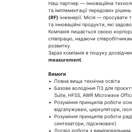
Наш партнер — інноваційна техноло
та імплементації передових рішен
(RF)
інженерії. Місія — просувати 
та інноваційні продукти, які задов
Компанія пишається своєю корпора
співпрацю, надаючи співробітника
розвитку.
Зараз компанія в пошуку досвідче
measurement
.
Вимоги
Повна вища технічна освіта
Базове володіння ПЗ для проєкту
Suite, HFSS, AWR Microwave Offi
Розуміння принципів роботи осн
відгалужувачі, циркулятори, ізо
Розуміння принципів роботи раді
синтезатори, підсилювачі)
Досвід роботи з вимірювальним 