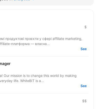
$
ієнтовані на міжнародний ринок: Affiliate-платформа — власна...
See
nager
ra! Our mission is to change this world by making
eryday life. WhiteBIT is a...
See
$$