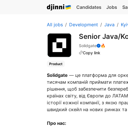
Candidates
Jobs
Sa
All jobs
Development
Java
Kyi
Senior Java/Ko
Solidgate
🔥
Copy link
Product
Solidgate
— це платформа для оркес
тисячам компаній приймати платежі
рішення, щоб забезпечити безпереб
країнах світу, від Європи до ЛАТА
історії кожної компанії, з якою п
швидкий скейл на нових ринках та 
Про нас: