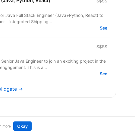
 (Java, Python, React)
$$$$
ior Java Full Stack Engineer (Java+Python, React) to
nt team. Our customer – integrated Shipping...
See
$$$$
Senior Java Engineer to join an exciting project in the
ngagement. This is a...
See
olidgate →
Okay
n more
t an idea
Remote tech jobs in Europe