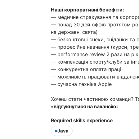
Наші корпоративні бенефіти:
— медичне страхування та корпор
— понад 30 дей оффів протягом рок
на державні свята)
— безкоштовні снеки, сніданки та о
— професійне навчання (курси, трен
— performance review 2 рази на рік
— компенсація спорту/клуби за ін
— конкурентна оплата праці
— можливість працювати віддален
— сучасна техніка Apple
Хочеш стати частиною команди? Тод
«
відгукнутися на вакансію
».
Required skills experience
Java