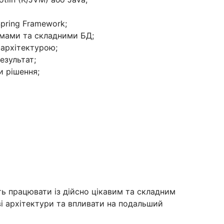
Spring Framework;
емами та складними БД;
 архітектурою;
езультат;
и рішення;
ь працювати із дійсно цікавим та складним
і архітектури та впливати на подальший