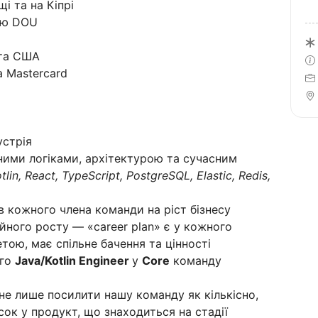
щі та на Кіпрі
єю DOU
 та США
а Mastercard
устрія
ними логіками, архітектурою та сучасним
tlin, React, TypeScript, PostgreSQL, Elastic, Redis,
 кожного члена команди на ріст бізнесу
ного росту — «career plan» є у кожного
тою, має спільне бачення та цінності
ого
Java/Kotlin Engineer
у
Core
команду
не лише посилити нашу команду як кількісно,
есок у продукт, що знаходиться на стадії