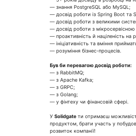
— знання PostgreSQL або MySQL;
— досвід роботи із Spring Boot та 
— досвід роботи з великими сист
— досвід роботи з мікросервісною
— проактивність й націленість на р
— ініціативність та вміння приймат
— розуміння бізнес-процесів.
Був би перевагою досвід роботи:
— з RabbitMQ;
— з Apache Kafka;
— з GRPC;
— з Golang;
— у фінтеху чи фінансовій сфері.
У
Solidgate
ти отримаєш можливіст
продуктом, брати участь у побудов
розвиток компанії!