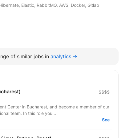
Hibernate, Elastic, RabbitMQ, AWS, Docker, Gitlab
nge of similar jobs in
analytics →
ucharest)
$$$$
ment Center in Bucharest, and become a member of our
al team. In this role you...
See