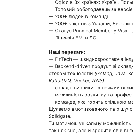
— Офіси в 3х країнах: Україні, Поль
— Топовий роботодавець за версі
— 200+ людей в команді
— 200+ клієнтів з України, Європи
— Статус Principal Member у Visa т
— Ліцензія ЕМІ в ЄС
Наші переваги:
— FinTech — швидкозростаюча інд
— Backend-driven продукт зі склад
стеком технологій
(Golang, Java, Ko
RabbitMQ, Docker, AWS)
— складні виклики та прямий вплив
— можливість розвитку та професій
— команда, яка горить спільною ме
Шукаємо вмотивованого та рішуч
Solidgate.
Ти матимеш унікальну можливість 
так і якісно, але й зробити свій вн