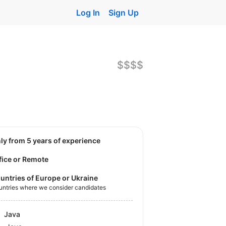
Log In
Sign Up
$$$$
nly from 5 years of experience
fice or Remote
untries of Europe or Ukraine
untries where we consider candidates
Java