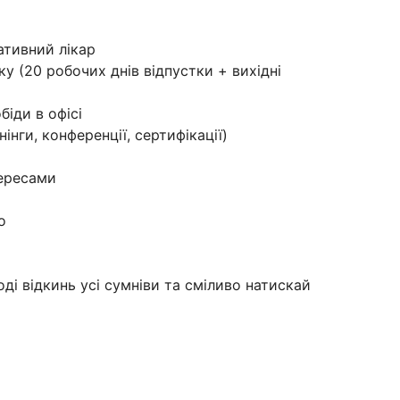
ативний лікар
у (20 робочих днів відпустки + вихідні
біди в офісі
інги, конференції, сертифікації)
тересами
о
і відкинь усі сумніви та сміливо натискай