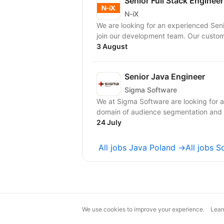
Senior Full Stack Engineer
N-iX
We are looking for an experienced Sen
join our developme
3 August
Senior Java Engineer
Sigma Software
We at Sigma Software are looking for a 
domain of audience segmentation and e
24 July
All jobs Java Poland →
All jobs S
We use cookies to improve your experience.
Lear
magic@djinni.co
Terms of Use
Sugges