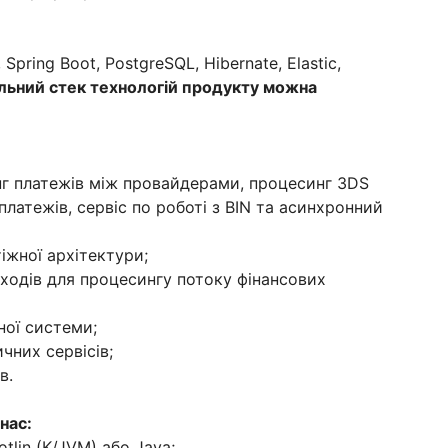
, Spring Boot, PostgreSQL, Hibernate, Elastic,
льний стек технологій продукту можна
нг платежів між провайдерами, процесинг 3DS
 платежів, сервіс по роботі з BIN та асинхронний
іжної архітектури;
ходів для процесингу потоку фінансових
жної системи;
чних сервісів;
в.
нас:
tlin (K/JVM) або Java;