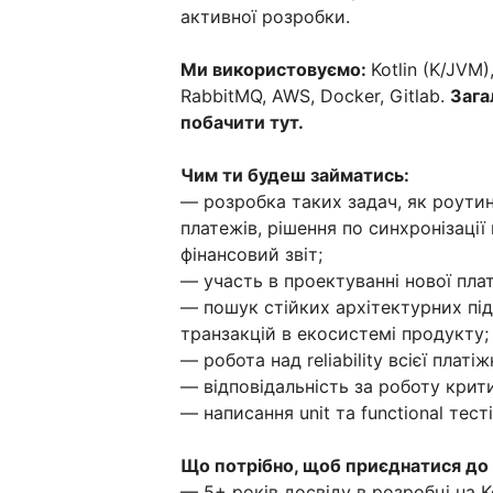
активної розробки.
Ми використовуємо:
Kotlin (K/JVM)
RabbitMQ, AWS, Docker, Gitlab.
Зага
побачити тут.
Чим ти будеш займатись:
— розробка таких задач, як роути
платежів, рішення по синхронізації
фінансовий звіт;
— участь в проектуванні нової плат
— пошук стійких архітектурних під
транзакцій в екосистемі продукту;
— робота над reliability всієї платі
— відповідальність за роботу крити
— написання unit та functional тесті
Що потрібно, щоб приєднатися до 
— 5+ років досвіду в розробці на Ko