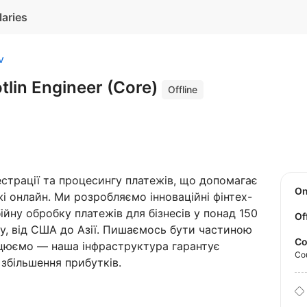
laries
v
tlin Engineer (Core)
Offline
трації та процесингу платежів, що допомагає
O
 онлайн. Ми розробляємо інноваційні фінтех-
ійну обробку платежів для бізнесів у понад 150
Of
Му, від США до Азії. Пишаємось бути частиною
Co
рацюємо — наша інфраструктура гарантує
Co
збільшення прибутків.