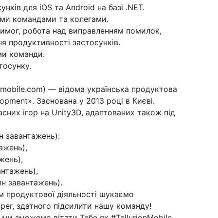
ків для iOS та Android на базі .NET.
іми командами та колегами.
вимог, робота над виправленням помилок,
ня продуктивності застосунків.
ми команди.
тосунку.
nmobile.com) — відома українська продуктова
opment». Заснована у 2013 році в Києві.
асних ігор на Unity3D, адаптованих також під
н завантажень):
ажень),
жень),
антажень),
лн завантажень).
м продуктової діяльності шукаємо
oper, здатного підсилити нашу команду!
ми зможемо вітати Тебе як #TellurionMobile