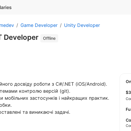
laries
medev
Game Developer
Unity Developer
T Developer
Offline
O
ного досвіду роботи з C#/.NET (iOS/Android).
емами контролю версій (git).
$
и мобільних застосунків і найкращих практик.
Co
обки.
Fu
ставлені та виникаючі задачі.
Co
Co