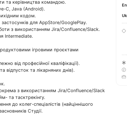
ти та керівництва командою.
E
e-C, Java (Android).
вихідним кодом.
U
 застосунків для AppStore/GooglePlay.
оти з використанням Jira/Confluence/Slack.
 Intermediate.
продуктовими ігровими проєктами
ежно від професійної кваліфікації).
а відпусток та лікарняних днів).
к.
окрема з використанням Jira/Confluence/Slack
м- та тасктрекінгу.
ння до колег-спеціалістів (найціннішого
засновників Студії.