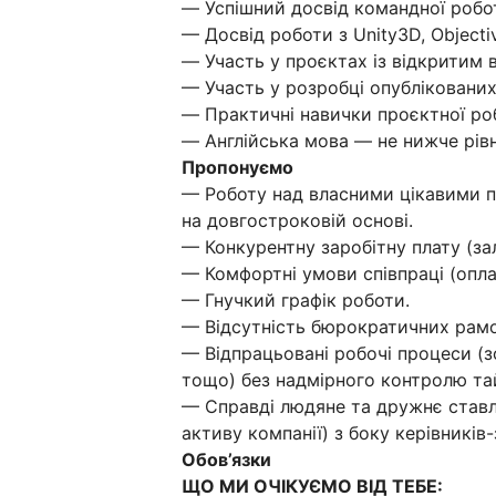
— Успішний досвід командної робо
— Досвід роботи з Unity3D, Objectiv
— Участь у проєктах із відкритим 
— Участь у розробці опублікованих
— Практичні навички проєктної роб
— Англійська мова — не нижче рівня
Пропонуємо
— Роботу над власними цікавими 
на довгостроковій основі.
— Конкурентну заробітну плату (зал
— Комфортні умови співпраці (оплат
— Гнучкий графік роботи.
— Відсутність бюрократичних рамо
— Відпрацьовані робочі процеси (з
тощо) без надмірного контролю тай
— Справді людяне та дружнє ставле
активу компанії) з боку керівників-
Обов’язки
ЩО МИ ОЧІКУЄМО ВІД ТЕБЕ: