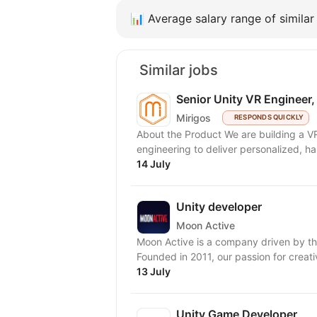
📊
Average salary range of similar 
Similar jobs
Senior Unity VR Engineer,
Mirigos
RESPONDS QUICKLY
About the Product We are building a VR
engineering to deliver personalized, han
14 July
Unity developer
Moon Active
Moon Active is a company driven by th
Founded in 2011, our passion for creativ
13 July
Unity Game Developer