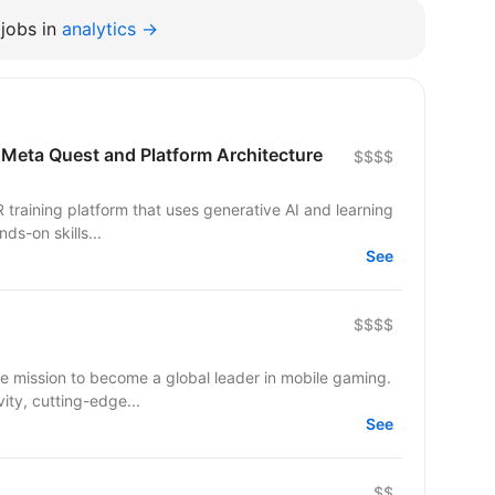
jobs in
analytics →
 Meta Quest and Platform Architecture
$$$$
 training platform that uses generative AI and learning
ds-on skills...
See
$$$$
e mission to become a global leader in mobile gaming.
ity, cutting-edge...
See
$$