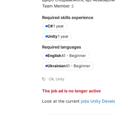
Team Member :)
Required skills experience
C#
1 year
Unity
1 year
Required languages
English
A1 - Beginner
Ukrainian
A1 - Beginner
C#, Unity
The job ad is no longer active
Look at the current
jobs Unity Devel