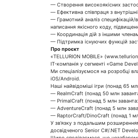
— Створення високоякісних застосун
— Ефективна співпраця з внутрішн
— Грамотний аналіз специфікацій/
написання якісного коду, підвищен
— Координація дій з іншими члена
— Підтримка існуючих функцій зас
Про проєкт
«TELLURION MOBILE» (www.tellurio
IT-компанія у сегменті «Game Devel
Ми спеціалізуємося на розробці вл
iOS/Android.
Наші найвідоміші ігри (понад 65 мл
— RealmCraft (понад 50 млн завант
— PrimalCraft (понад 5 млн заванта
— AdventureCraft (понад 5 млн зав
— RaptorCraft/DinoCraft (понад 1 м
У зв’язку з подальшим розширення
досвідченого Senior C#/.NET Devel
Щиро сподіваємося, що незабаром 