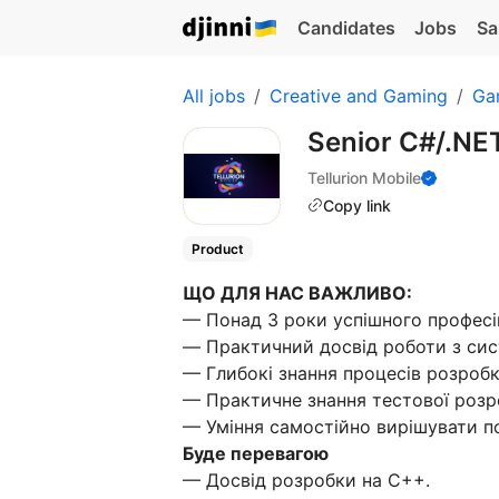
Candidates
Jobs
Sa
All jobs
Creative and Gaming
Ga
Senior C#/.NE
Tellurion Mobile
Copy link
Product
ЩО ДЛЯ НАС ВАЖЛИВО:
— Понад 3 роки успішного професій
— Практичний досвід роботи з сист
— Глибокі знання процесів розробк
— Практичне знання тестової розр
— Уміння самостійно вирішувати по
Буде перевагою
— Досвід розробки на C++.