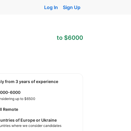
Log In
Sign Up
to $6000
nly from 3 years of experience
3000-6000
nsidering up to $6500
ll Remote
untries of Europe or Ukraine
untries where we consider candidates