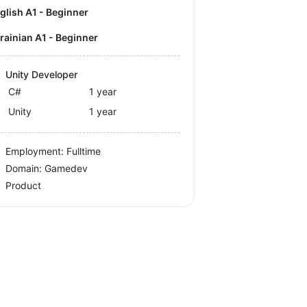
nglish A1 - Beginner
krainian A1 - Beginner
Unity Developer
C#
1 year
Unity
1 year
Employment: Fulltime
Domain: Gamedev
Product