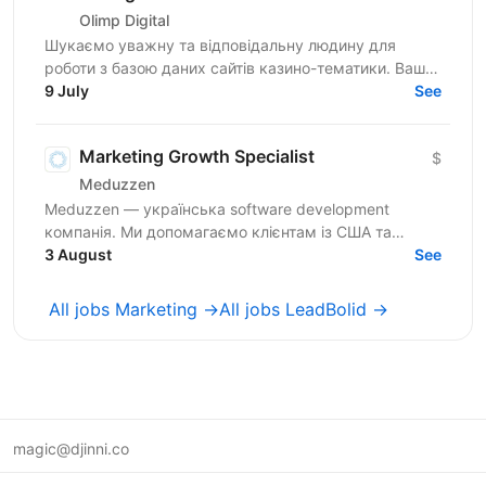
Olimp Digital
Шукаємо уважну та відповідальну людину для
роботи з базою даних сайтів казино-тематики. Ваше
завдання — знаходити сайти, перевіряти їхню
9 July
See
актуальність і...
Marketing Growth Specialist
$
Meduzzen
Meduzzen — українська software development
компанія. Ми допомагаємо клієнтам із США та
Європи створювати веб- і мобільні продукти, AI-
3 August
See
рішення,...
All jobs Marketing →
All jobs LeadBolid →
magic@djinni.co
Terms of Use