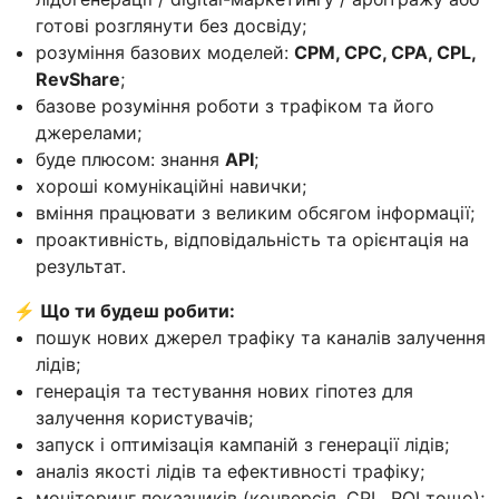
готові розглянути без досвіду;
розуміння базових моделей:
CPM, CPC, CPA, CPL,
RevShare
;
базове розуміння роботи з трафіком та його
джерелами;
буде плюсом: знання
API
;
хороші комунікаційні навички;
вміння працювати з великим обсягом інформації;
проактивність, відповідальність та орієнтація на
результат.
⚡ Що ти будеш робити:
пошук нових джерел трафіку та каналів залучення
лідів;
генерація та тестування нових гіпотез для
залучення користувачів;
запуск і оптимізація кампаній з генерації лідів;
аналіз якості лідів та ефективності трафіку;
моніторинг показників (конверсія, CPL, ROI тощо);