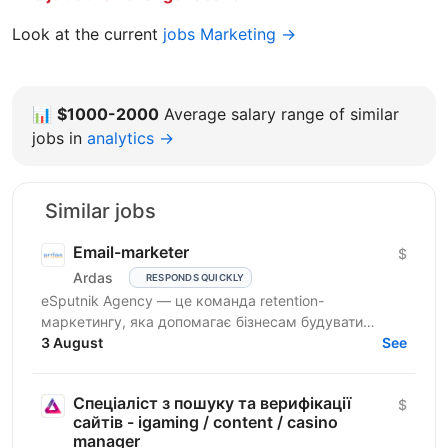
Look at the current
jobs Marketing →
📊
$1000-2000
Average salary range of similar
jobs in
analytics →
Similar jobs
Email-marketer
$
Ardas
RESPONDS QUICKLY
eSputnik Agency — це команда retention-
маркетингу, яка допомагає бізнесам будувати
ефективні комунікації з клієнтами за допомогою
3 August
See
омніканальної Customer...
Спеціаліст з пошуку та верифікації
$
сайтів - igaming / content / casino
manager