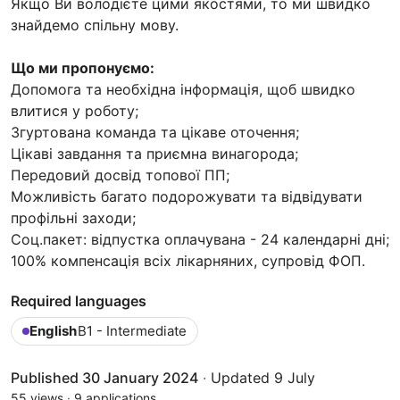
Якщо Ви володієте цими якостями, то ми швидко
знайдемо спільну мову.
Що ми пропонуємо:
Допомога та необхідна інформація, щоб швидко
влитися у роботу;
Згуртована команда та цікаве оточення;
Цікаві завдання та приємна винагорода;
Передовий досвід топової ПП;
Можливість багато подорожувати та відвідувати
профільні заходи;
Соц.пакет: відпустка оплачувана - 24 календарні дні;
100% компенсація всіх лікарняних, супровід ФОП.
Required languages
English
B1 - Intermediate
Published 30 January 2024
·
Updated 9 July
55 views
·
9 applications