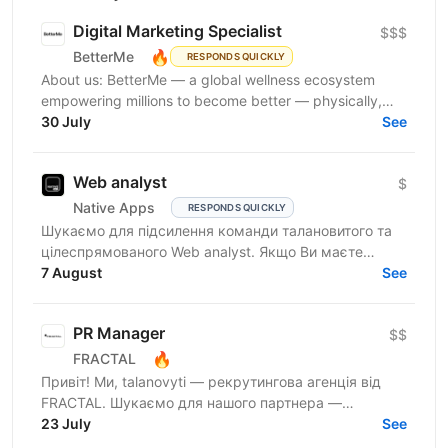
Digital Marketing Specialist
$$$
🔥
BetterMe
RESPONDS QUICKLY
About us: BetterMe — a global wellness ecosystem
empowering millions to become better — physically,
mentally, and emotionally. We build what makes
30 July
See
people...
Web analyst
$
Native Apps
RESPONDS QUICKLY
Шукаємо для підсилення команди талановитого та
цілеспрямованого Web analyst. Якщо Ви маєте
глибокі знання в діджитал аналітиці, прагнете
7 August
See
професійного...
PR Manager
$$
🔥
FRACTAL
Привіт! Ми, talanovyti — рекрутингова агенція від
FRACTAL. Шукаємо для нашого партнера —
найбільшої інвестспільноти України, УкрІнвестКлубу
23 July
See
(579 000+...