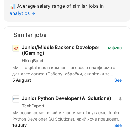
📊
Average salary range of similar jobs in
analytics →
Similar jobs
Junior/Middle Backend Developer
to $700
(iGaming)
HiringBand
Ми — digital media компанія зі своєю платформою
для автоматизації збору, обробки, аналітики та
публікації контенту. Це не замовна розробка і не
5 August
See
стартап на...
Junior Python Developer (AI Solutions)
$
TechExpert
Ми розвиваємо новий AI-напрямок і шукаємо Junior
Python Developer (AI Solutions), який хоче працювати
на перетині Python, штучного інтелекту та...
16 July
See