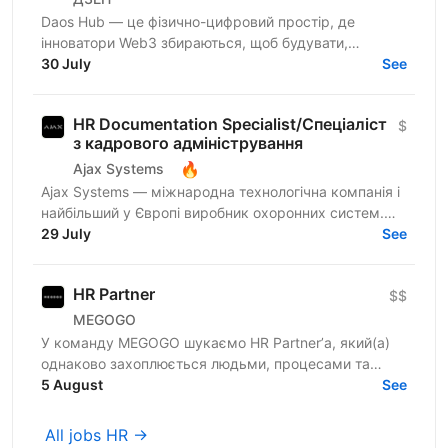
Daos Hub — це фізично-цифровий простір, де
інноватори Web3 збираються, щоб будувати,
співпрацювати та розвиватися. Наш флагманський
30 July
See
хаб розташований у...
HR Documentation Specialist/Спеціаліст
$
з кадрового адміністрування
🔥
Ajax Systems
Ajax Systems — міжнародна технологічна компанія і
найбільший у Європі виробник охоронних систем.
Продуктам Ajax довіряють уже понад 4,5 мільйони
29 July
See
кінцевих...
HR Partner
$$
MEGOGO
У команду MEGOGO шукаємо HR Partner’а, який(а)
однаково захоплюється людьми, процесами та
розвитком команд. Того, хто не просто підтримує
5 August
See
зміни, а створює...
All jobs HR →