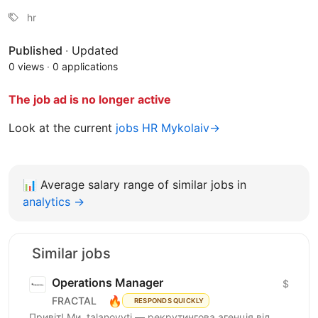
hr
Published
·
Updated
0 views
·
0 applications
The job ad is no longer active
Look at the current
jobs HR Mykolaiv→
📊
Average salary range of similar jobs in
analytics →
Similar jobs
Operations Manager
$
🔥
FRACTAL
RESPONDS QUICKLY
Привіт! Ми, talanovyti — рекрутингова агенція від