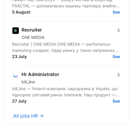
FRACTAL — допомагаємо нашому партнеру знайти
класного(у) Office Manager. Наш партнер — miltech...
5 August
See
Recruiter
$
ONE MEDIA
Recruiter | ONE MEDIA ONE MEDIA — perfomance-
marketing холдинг, лідер ринку у таких напрямках,
як NUTRA та GAMBLING. Ми створюємо потужну
23 July
See
інфраструктуру,...
Hr Administrator
$
bill_line
bill_line — fintech-компанія, народжена в Україні, що
підкорює світовий ринок платежів. Наш продукт —
універсальне платіжне рішення для будь-якого...
27 July
See
All jobs HR →