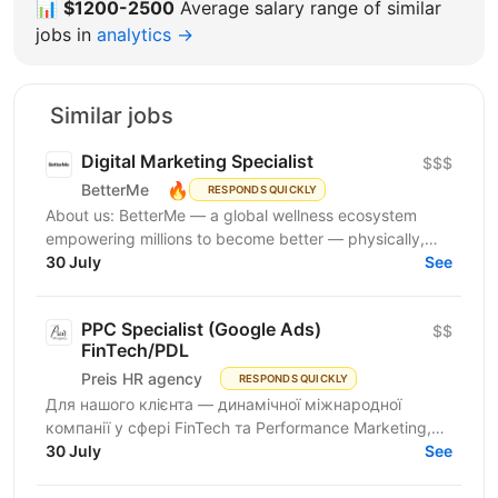
📊
$1200-2500
Average salary range of similar
jobs in
analytics →
Similar jobs
Digital Marketing Specialist
$$$
🔥
BetterMe
RESPONDS QUICKLY
About us: BetterMe — a global wellness ecosystem
empowering millions to become better — physically,
mentally, and emotionally. We build what makes
30 July
See
people...
PPC Specialist (Google Ads)
$$
FinTech/PDL
Preis HR agency
RESPONDS QUICKLY
Для нашого клієнта — динамічної міжнародної
компанії у сфері FinTech та Performance Marketing,
що успішно масштабується на світових ринках та
30 July
See
розвиває...