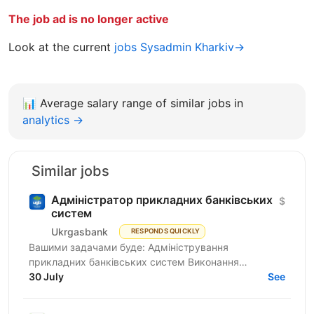
The job ad is no longer active
Look at the current
jobs Sysadmin Kharkiv→
📊
Average salary range of similar jobs in
analytics →
Similar jobs
Адміністратор прикладних банківських
$
систем
Ukrgasbank
RESPONDS QUICKLY
Вашими задачами буде: Адміністрування
прикладних банківських систем Виконання
операційної та регламентної роботи: налаштування
30 July
See
системи, аналіз запитів...