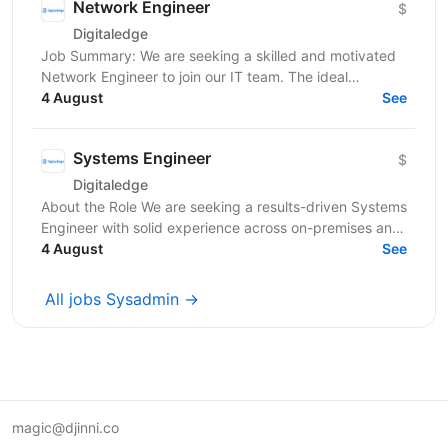
Network Engineer
$
Digitaledge
Job Summary: We are seeking a skilled and motivated
Network Engineer to join our IT team. The ideal
candidate will be responsible for designing,...
4 August
See
Systems Engineer
$
Digitaledge
About the Role We are seeking a results-driven Systems
Engineer with solid experience across on-premises and
cloud environments, backup and recovery...
4 August
See
All jobs Sysadmin →
magic@djinni.co