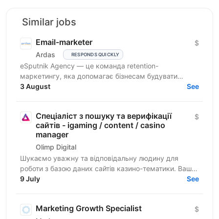
Similar jobs
Email-marketer
$
Ardas
RESPONDS QUICKLY
eSputnik Agency — це команда retention-
маркетингу, яка допомагає бізнесам будувати
ефективні комунікації з клієнтами за допомогою
3 August
See
омніканальної Customer...
Спеціаліст з пошуку та верифікації
$
сайтів - igaming / content / casino
manager
Olimp Digital
Шукаємо уважну та відповідальну людину для
роботи з базою даних сайтів казино-тематики. Ваше
завдання — знаходити сайти, перевіряти їхню
9 July
See
актуальність і...
Marketing Growth Specialist
$