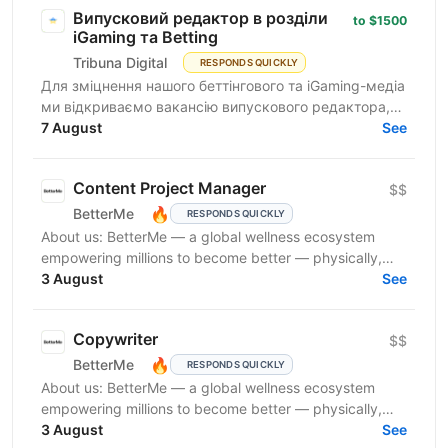
Випусковий редактор в розділи
to $1500
iGaming та Betting
Tribuna Digital
RESPONDS QUICKLY
Для зміцнення нашого беттінгового та iGaming-медіа
ми відкриваємо вакансію випускового редактора,
головне завдання якого забезпечити безперебійний
7 August
See
вихід...
Content Project Manager
$$
🔥
BetterMe
RESPONDS QUICKLY
About us: BetterMe — a global wellness ecosystem
empowering millions to become better — physically,
mentally, and emotionally. We build what makes
3 August
See
people...
Copywriter
$$
🔥
BetterMe
RESPONDS QUICKLY
About us: BetterMe — a global wellness ecosystem
empowering millions to become better — physically,
mentally, and emotionally. We build what makes
3 August
See