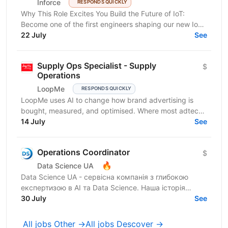
Inforce
RESPONDS QUICKLY
Why This Role Excites You Build the Future of IoT:
Become one of the first engineers shaping our new IoT
direction and work on innovative connected device...
22 July
See
Supply Ops Specialist - Supply
$
Operations
LoopMe
RESPONDS QUICKLY
LoopMe uses AI to change how brand advertising is
bought, measured, and optimised. Where most adtech
platforms optimise for impressions or clicks, we...
14 July
See
Operations Coordinator
$
🔥
Data Science UA
Data Science UA - сервісна компанія з глибокою
експертизою в AI та Data Science. Наша історія
почалася в 2016 році з першої конференції Data
30 July
See
Science UA у...
All jobs Other →
All jobs Descover →