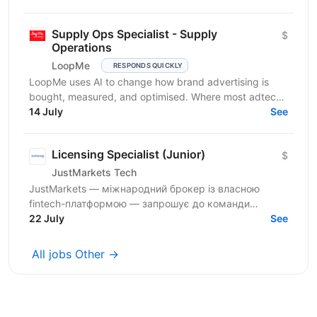
Supply Ops Specialist - Supply
$
Operations
LoopMe
RESPONDS QUICKLY
LoopMe uses AI to change how brand advertising is
bought, measured, and optimised. Where most adtech
platforms optimise for impressions or clicks, we...
14 July
See
Licensing Specialist (Junior)
$
JustMarkets Tech
JustMarkets — міжнародний брокер із власною
fintech-платформою — запрошує до команди
Licensing Specialist. Ми пропонуємо можливість
22 July
See
отримати практичний...
All jobs Other →